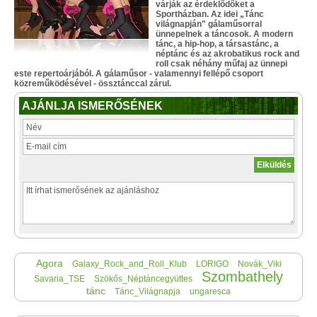
várják az érdeklődőket a
Sportházban. Az idei „Tánc
világnapján" gálaműsorral
ünnepelnek a táncosok. A modern
tánc, a hip-hop, a társastánc, a
néptánc és az akrobatikus rock and
roll csak néhány műfaj az ünnepi
este repertoárjából. A gálaműsor - valamennyi fellépő csoport
közreműködésével - össztánccal zárul.
AJÁNLJA ISMERŐSÉNEK
Agora
Galaxy_Rock_and_Roll_Klub
LORIGO
Novák_Viki
Szombathely
Savaria_TSE
Szökős_Néptáncegyüttes
tánc
Tánc_Világnapja
ungaresca