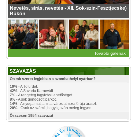
Nevetés, sírás, nevetés - XII. Sok-szín-Feszt(ecske)
Bükön
További galériák
SZAVAZÁS
Ön mit szeret legjobban a szombathelyi nyárban?
10%
- A Tófürdőt.
42%
- A Savaria Karnevált.
7%
- A rengeteg fagyizási lehetőséget.
8%
- A sok gondozott parkot.
14%
- A nyugalmat, amit a város atmoszférája áraszt.
20%
- Csak az számít, hogy igazán meleg legyen.
Összesen 1954 szavazat