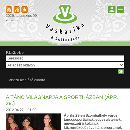
2026. augusztus 09.
vasárnap
KERESÉS
Vissza az előző oldalra
A TÁNC VILÁGNAPJA A SPORTHÁZBAN (ÁPR.
29.)
2012.04.27. - 01:00
Április 29-én Szombathely város
tánccsoportjainak, egyesületeinek,
művészeti iskoláinak
közreműködésével táncprogramok