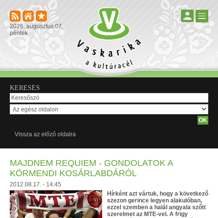
2026. augusztus 07.
péntek
KERESÉS
Vissza az előző oldalra
MAJDNEM REQUIEM - GONDOLATOK A
KÖRMENDI KOSÁRLABDÁRÓL
2012.08.17. - 14:45
Hírként azt vártuk, hogy a következő
szezon gerince legyen alakulóban,
ezzel szemben a halál angyala szőtt
szerelmet az MTE-vel. A frigy