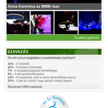
Anna Karenina az MMIK-ban
További galériák
SZAVAZÁS
Ön mit szeret legjobban a szombathelyi nyárban?
10%
- A Tófürdőt.
42%
- A Savaria Karnevált.
7%
- A rengeteg fagyizási lehetőséget.
8%
- A sok gondozott parkot.
14%
- A nyugalmat, amit a város atmoszférája áraszt.
20%
- Csak az számít, hogy igazán meleg legyen.
Összesen 1954 szavazat