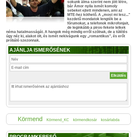
sokunk álma szerint nem jött létre,
bár Ámor nyila ismét komoly
sebeket ejtett mindenen, ami az
MTE-hez köthető. A „most mi lesz..."
kezdetű mondatok lengték be a
fórumokat, a telefonok mikrofonjait,
de leginkább a piros-fekete lelkek
néma hatalmasságát. A hangok még mindig erről szólnak, de a túlélés
úgy néz ki, alakot ölt, és ismét nekivágunk egy „romantikus", és erőt
próbáló szezonnak.
AJÁNLJA ISMERŐSÉNEK
Körmend
Körmend_KC
körmendkosár
kosárlabda
PROGRAMKERESŐ