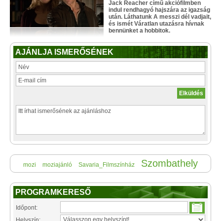
Jack Reacher című akciófilmben
indul rendhagyó hajszára az igazság
után. Láthatunk A messzi dél vadjait,
és ismét Váratlan utazásra hívnak
bennünket a hobbitok.
AJÁNLJA ISMERŐSÉNEK
Szombathely
mozi
moziajánló
Savaria_Filmszínház
PROGRAMKERESŐ
Időpont:
Helyszín: