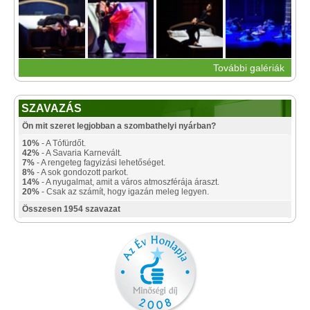
További galériák
SZAVAZÁS
Ön mit szeret legjobban a szombathelyi nyárban?
10%
- A Tófürdőt.
42%
- A Savaria Karnevált.
7%
- A rengeteg fagyizási lehetőséget.
8%
- A sok gondozott parkot.
14%
- A nyugalmat, amit a város atmoszférája áraszt.
20%
- Csak az számít, hogy igazán meleg legyen.
Összesen 1954 szavazat