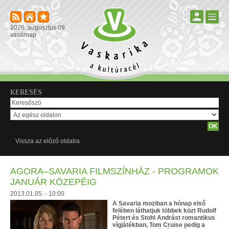
2026. augusztus 09.
vasárnap
KERESÉS
Vissza az előző oldalra
AGORA–SAVARIA FILMSZÍNHÁZ - PROGRAMOK
JANUÁR KÖZEPÉIG
2013.01.05. - 10:00
A Savaria moziban a hónap első
felében láthatjuk többek közt Rudolf
Pétert és Stohl Andrást romantikus
vígjátékban, Tom Cruise pedig a