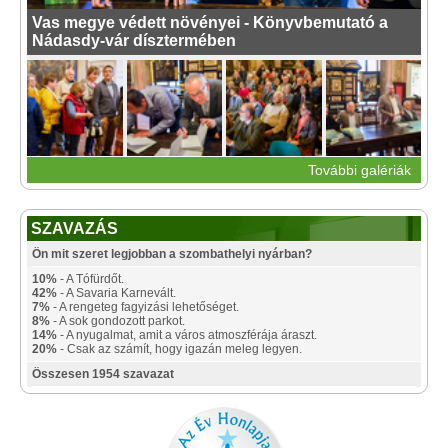
Vas megye védett növényei - Könyvbemutató a
Nádasdy-vár dísztermében
További galériák
SZAVAZÁS
Ön mit szeret legjobban a szombathelyi nyárban?
10%
- A Tófürdőt.
42%
- A Savaria Karnevált.
7%
- A rengeteg fagyizási lehetőséget.
8%
- A sok gondozott parkot.
14%
- A nyugalmat, amit a város atmoszférája áraszt.
20%
- Csak az számít, hogy igazán meleg legyen.
Összesen 1954 szavazat