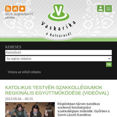
2026. augusztus 07.
péntek
KERESÉS
Vissza az előző oldalra
KATOLIKUS TESTVÉR-SZAKKOLLÉGIUMOK
REGIONÁLIS EGYÜTTMŰKÖDÉSE (VIDEÓVAL)
2013.05.04. - 00:15
Régiónkban három katolikus
szellemű felsőoktatási
szakkollégium működik: Győrben a
Szent László Katolikus