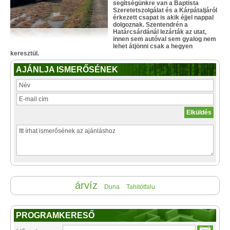
segítségünkre van a Baptista
Szeretetszolgálat és a Kárpátaljáról
érkezett csapat is akik éjjel nappal
dolgoznak. Szentendrén a
Határcsárdánál lezárták az utat,
innen sem autóval sem gyalog nem
lehet átjönni csak a hegyen
keresztül.
AJÁNLJA ISMERŐSÉNEK
árvíz
Duna
Tahitótfalu
PROGRAMKERESŐ