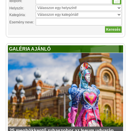
Időpont:
Helyszín:
Kategória:
Esemény neve:
GALÉRIA AJÁNLÓ
25 meghökkentő ruhaszobor az Iseum udvarán