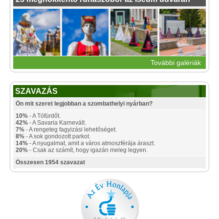
További galériák
SZAVAZÁS
Ön mit szeret legjobban a szombathelyi nyárban?
10%
- A Tófürdőt.
42%
- A Savaria Karnevált.
7%
- A rengeteg fagyizási lehetőséget.
8%
- A sok gondozott parkot.
14%
- A nyugalmat, amit a város atmoszférája áraszt.
20%
- Csak az számít, hogy igazán meleg legyen.
Összesen 1954 szavazat