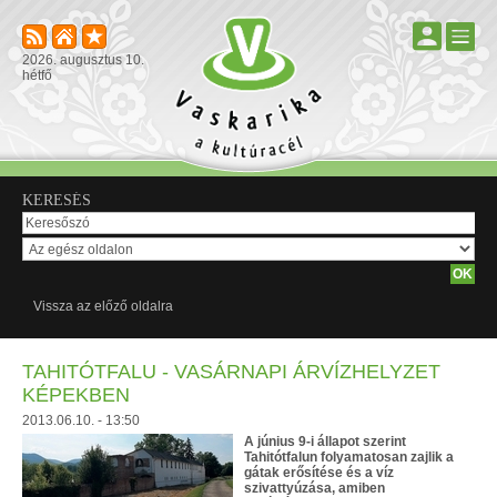
2026. augusztus 10.
hétfő
KERESÉS
Vissza az előző oldalra
TAHITÓTFALU - VASÁRNAPI ÁRVÍZHELYZET
KÉPEKBEN
2013.06.10. - 13:50
A június 9-i állapot szerint
Tahitótfalun folyamatosan zajlik a
gátak erősítése és a víz
szivattyúzása, amiben