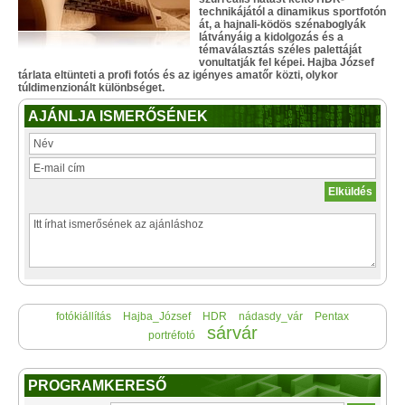
technikájától a dinamikus sportfotón
át, a hajnali-ködös szénaboglyák
látványáig a kidolgozás és a
témaválasztás széles palettáját
vonultatják fel képei. Hajba József
tárlata eltünteti a profi fotós és az igényes amatőr közti, olykor
túldimenzionált különbséget.
AJÁNLJA ISMERŐSÉNEK
fotókiállítás
Hajba_József
HDR
nádasdy_vár
Pentax
sárvár
portréfotó
PROGRAMKERESŐ