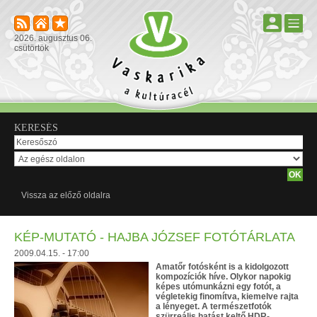
2026. augusztus 06.
csütörtök
KERESÉS
Vissza az előző oldalra
KÉP-MUTATÓ - HAJBA JÓZSEF FOTÓTÁRLATA
2009.04.15. - 17:00
Amatőr fotósként is a kidolgozott
kompozíciók híve. Olykor napokig
képes utómunkázni egy fotót, a
végletekig finomítva, kiemelve rajta
a lényeget. A természetfotók
szürreális hatást keltő HDR-