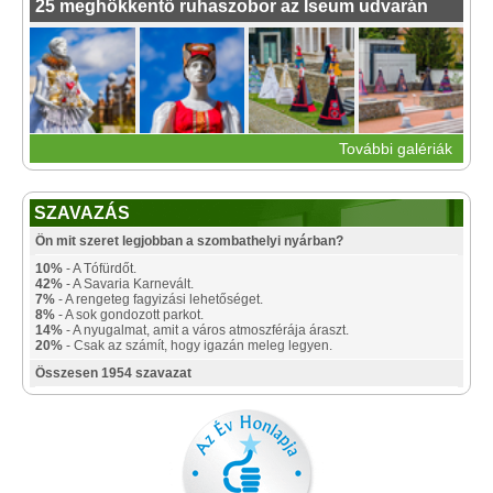
25 meghökkentő ruhaszobor az Iseum udvarán
További galériák
SZAVAZÁS
Ön mit szeret legjobban a szombathelyi nyárban?
10%
- A Tófürdőt.
42%
- A Savaria Karnevált.
7%
- A rengeteg fagyizási lehetőséget.
8%
- A sok gondozott parkot.
14%
- A nyugalmat, amit a város atmoszférája áraszt.
20%
- Csak az számít, hogy igazán meleg legyen.
Összesen 1954 szavazat