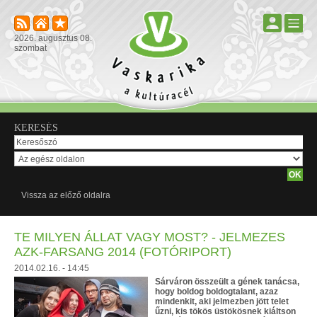
2026. augusztus 08.
szombat
KERESÉS
Vissza az előző oldalra
TE MILYEN ÁLLAT VAGY MOST? - JELMEZES
AZK-FARSANG 2014 (FOTÓRIPORT)
2014.02.16. - 14:45
Sárváron összeült a gének tanácsa,
hogy boldog boldogtalant, azaz
mindenkit, aki jelmezben jött telet
űzni, kis tökös üstökösnek kiáltson