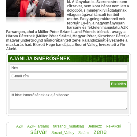
ki. A lányokat is. Szerencsére sem
zűrzavar, sem kora bánat nem lett a
dologból, s mindenki világtalannak
világosságával táncolt testből
testbe. Easy-going rakkenroll volt
február 14-én, a hagyományosan
harsány és féktelen hangulatú AZK
Farsangon, ahol a Müller Péter Sziámi ...and Friends triónak - avagy a
Három Péternek (Müller Péter Sziámi, Magyar Péter, Kirschner Péter) a
magyar underground hőskorában tett zenei kalandozását élvezhette a
maskarás had. Előzött Hege bandája, a Secret Valley, levezetett a Re-
Akció.
AJÁNLJA ISMERŐSÉNEK
AZK
AZK-Farsang
farsangi_mulatság
Jelmezz
Re-Akció
sárvár
zene
Secret_Valley
Sziámi