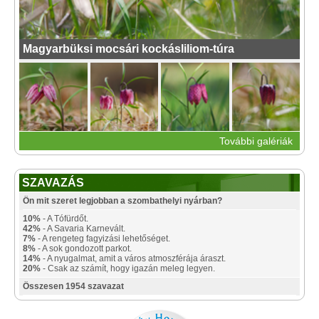
Magyarbüksi mocsári kockásliliom-túra
További galériák
SZAVAZÁS
Ön mit szeret legjobban a szombathelyi nyárban?
10%
- A Tófürdőt.
42%
- A Savaria Karnevált.
7%
- A rengeteg fagyizási lehetőséget.
8%
- A sok gondozott parkot.
14%
- A nyugalmat, amit a város atmoszférája áraszt.
20%
- Csak az számít, hogy igazán meleg legyen.
Összesen 1954 szavazat