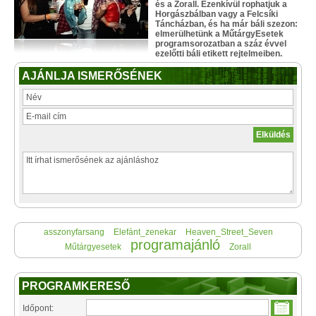
és a Zorall. Ezenkívül rophatjuk a
Horgászbálban vagy a Felcsíki
Táncházban, és ha már báli szezon:
elmerülhetünk a MűtárgyEsetek
programsorozatban a száz évvel
ezelőtti báli etikett rejtelmeiben.
AJÁNLJA ISMERŐSÉNEK
asszonyfarsang
Elefánt_zenekar
Heaven_Street_Seven
programajánló
Műtárgyesetek
Zorall
PROGRAMKERESŐ
Időpont: