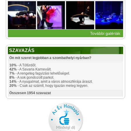
További galériák
SZAVAZÁS
Ön mit szeret legjobban a szombathelyi nyárban?
10%
- A Tófürdőt.
42%
- A Savaria Karnevált.
7%
- A rengeteg fagyizási lehetőséget.
8%
- A sok gondozott parkot.
14%
- A nyugalmat, amit a város atmoszférája áraszt.
20%
- Csak az számít, hogy igazán meleg legyen.
Összesen 1954 szavazat