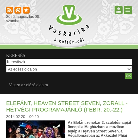
2026. augusztus 08.
szombat
KERESÉS
Vissza az előző oldalra
ELEFÁNT, HEAVEN STREET SEVEN, ZORALL -
HÉTVÉGI PROGRAMAJÁNLÓ (FEBR. 20.-22.)
2014.02.20. - 00:20
Az Elefánt zenekar 2. születésnapját
ünnepli a Magházban, a moziban
fellép a Heaven Street Seven, a
Végállomásban az Akkezdet Phiai