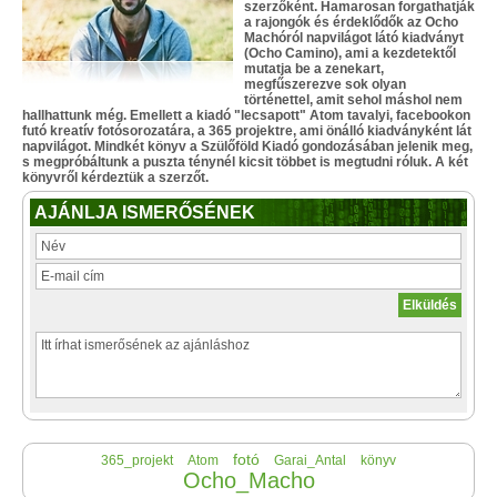
szerzőként. Hamarosan forgathatják
a rajongók és érdeklődők az Ocho
Machóról napvilágot látó kiadványt
(Ocho Camino), ami a kezdetektől
mutatja be a zenekart,
megfűszerezve sok olyan
történettel, amit sehol máshol nem
hallhattunk még. Emellett a kiadó "lecsapott" Atom tavalyi, facebookon
futó kreatív fotósorozatára, a 365 projektre, ami önálló kiadványként lát
napvilágot. Mindkét könyv a Szülőföld Kiadó gondozásában jelenik meg,
s megpróbáltunk a puszta ténynél kicsit többet is megtudni róluk. A két
könyvről kérdeztük a szerzőt.
AJÁNLJA ISMERŐSÉNEK
fotó
365_projekt
Atom
Garai_Antal
könyv
Ocho_Macho