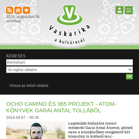
2026. augusztus 08.
szombat
KERESÉS
Vissza az előző oldalra
OCHO CAMINO ÉS 365 PROJEKT - ATOM-
KÖNYVEK GARAI ANTAL TOLLÁBÓL
2014.04.07. - 00:35
Leginkább fotósként ismeri
mindenki Garai Antal Atomot, akinek
neve a közeljövőben megjelenő két
könyvhöz is köthető lesz -