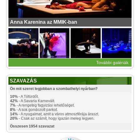
Anna Karenina az MMIK-ban
További galériák
SZAVAZÁS
Ön mit szeret legjobban a szombathelyi nyárban?
10%
- A Tófürdőt.
42%
- A Savaria Karnevált.
7%
- A rengeteg fagyizási lehetőséget.
8%
- A sok gondozott parkot.
14%
- A nyugalmat, amit a város atmoszférája áraszt.
20%
- Csak az számít, hogy igazán meleg legyen.
Összesen 1954 szavazat