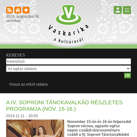
2026. augusztus 08.
szombat
KERESÉS
Vissza az előző oldalra
A IV. SOPRONI TÁNCKAVALKÁD RÉSZLETES
PROGRAMJA (NOV. 15-16.)
2014.11.11. - 20:00
November 15-én és 16-án felpezsdül
Sopron városa, ugyanis egész
napos családi tánceseményre
csábít a IV. Soproni Tánckavalkádot