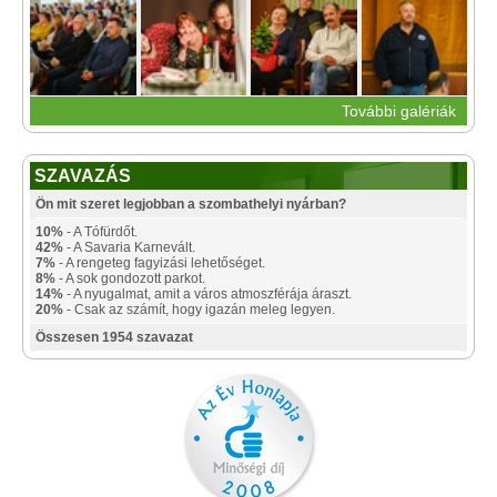
További galériák
SZAVAZÁS
Ön mit szeret legjobban a szombathelyi nyárban?
10%
- A Tófürdőt.
42%
- A Savaria Karnevált.
7%
- A rengeteg fagyizási lehetőséget.
8%
- A sok gondozott parkot.
14%
- A nyugalmat, amit a város atmoszférája áraszt.
20%
- Csak az számít, hogy igazán meleg legyen.
Összesen 1954 szavazat