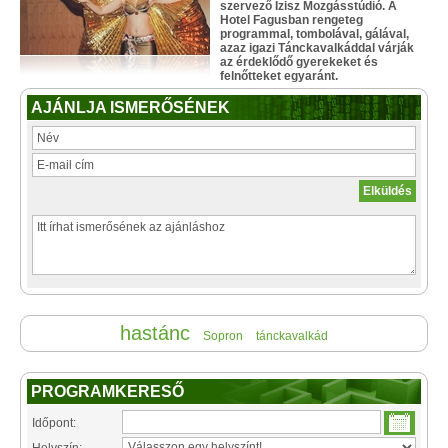
szervező Ízisz Mozgásstúdió. A
Hotel Fagusban rengeteg
programmal, tombolával, gálával,
azaz igazi Tánckavalkáddal várják
az érdeklődő gyerekeket és
felnőtteket egyaránt.
AJÁNLJA ISMERŐSÉNEK
hastánc
Sopron
tánckavalkád
PROGRAMKERESŐ
Időpont: