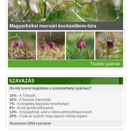
Magyarbüksi mocsári kockásliliom-túra
További galériák
SZAVAZÁS
Ön mit szeret legjobban a szombathelyi nyárban?
10%
- A Tófürdőt.
42%
- A Savaria Karnevált.
7%
- A rengeteg fagyizási lehetőséget.
8%
- A sok gondozott parkot.
14%
- A nyugalmat, amit a város atmoszférája áraszt.
20%
- Csak az számít, hogy igazán meleg legyen.
Összesen 1954 szavazat