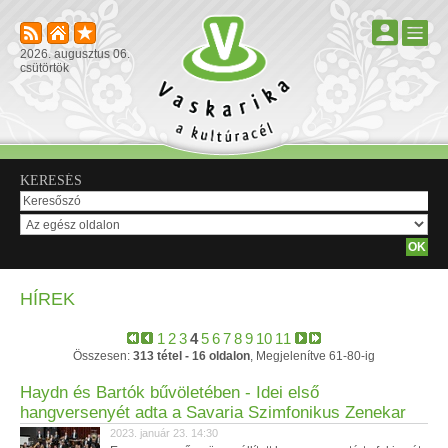
2026. augusztus 06.
csütörtök
KERESÉS
HÍREK
1
2
3
4
5
6
7
8
9
10
11
Összesen:
313 tétel - 16 oldalon
, Megjelenítve 61-80-ig
Haydn és Bartók bűvöletében - Idei első
hangversenyét adta a Savaria Szimfonikus Zenekar
2023. január 23. 14:30