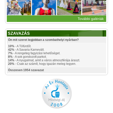
További galériák
SZAVAZÁS
Ön mit szeret legjobban a szombathelyi nyárban?
10%
- A Tófürdőt.
42%
- A Savaria Karnevált.
7%
- A rengeteg fagyizási lehetőséget.
8%
- A sok gondozott parkot.
14%
- A nyugalmat, amit a város atmoszférája áraszt.
20%
- Csak az számít, hogy igazán meleg legyen.
Összesen 1954 szavazat