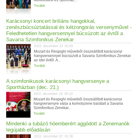
Művelődési és Sportház...
Tovább
Karácsonyi koncert briliáns hangokkal,
zenészbúcsúztatással és kétzongorás versenyművel -
Feledhetetlen hangversennyel búcsúzott az évtől a
Savaria Szimfonikus Zenekar
2022. december 23. 02:00
Mozart és Respighi műveiből összeállított karácsonyi
hangversennyel búcsúzott a Savaria Szimfonikus Zenekar
az idei évtől. A...
Tovább
A szimfonikusok karácsonyi hangversenye a
Sportházban (dec. 21.)
2022. december 19. 00:10
Mozart és Respighi műveiből összeállított karácsonyi
hangversenyre várja a komolyzene barátait a Savaria
Szimfonikus Zenekar...
Tovább
Mindenki a tubázó hóemberért aggódott a Zenemanók
legújabb előadásán
2022. december 07. 01:30