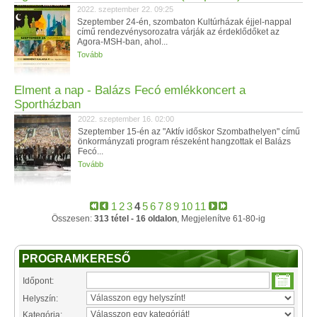
2022. szeptember 22. 09:25
Szeptember 24-én, szombaton Kultúrházak éjjel-nappal
című rendezvénysorozatra várják az érdeklődőket az
Agora-MSH-ban, ahol...
Tovább
Elment a nap - Balázs Fecó emlékkoncert a
Sportházban
2022. szeptember 16. 02:00
Szeptember 15-én az "Aktív időskor Szombathelyen" című
önkormányzati program részeként hangzottak el Balázs
Fecó...
Tovább
1
2
3
4
5
6
7
8
9
10
11
Összesen:
313 tétel - 16 oldalon
, Megjelenítve 61-80-ig
PROGRAMKERESŐ
Időpont:
Helyszín:
Kategória: