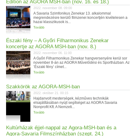
Edition az AGORA MSH-ban (nov. 16. és 18.)
2022. november 08. 09:00
A Savaria Szimfonikus Zenekar 13. alkalommal
megrendezésre kerülő filmzenei koncertjén kivételesen a
hazai klasszikusok is...
Tovább
Északi fény – A Győri Filharmonikus Zenekar
koncertje az AGORA MSH-ban (nov. 8.)
2022. november 06. 11:00
A Győri Filharmonikus Zenekar hangversenyére kerül sor
november 8-án az AGORA Művelődési és Sportházban. Az
‘Északi fény’ címet...
Tovább
Szakkörök az AGORA-MSH-ban
2022. október 21. 00:15
Hajdanvolt mesterségek, kézműves technikák
elsajátításában nyújt segítséget az AGORA Savaria
Nonprofit Kft. A Nemzeti...
Tovább
Kultúrházak éjjel-nappal az Agora-MSH-ban és a
Agora-Savaria Filmszínházban (szept. 24.)