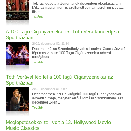
Teltház fogadta a Zenemanók decemberi előadását, ami
Mikulás napján nem is szólhatott volna másról, mint egy....
titkos...
Tovább
A 100 Tagú Cigányzenekar és Tóth Vera koncertje a
Sportházban
2022. december 02. 11:30
December 2-án Szombathely volt a Lendvai Csócsi József
főprímás vezette 100 Tagú Cigányzenekar adventi
turnéjának...
Tovább
Tóth Verával lép fel a 100 tagú Cigányzenekar az
Sportházban
2022. december 01. 08:45
Decemberben indul a világhírű 100 tagú Cigányzenekar
adventi turnéja, melynek első állomása Szombathely lesz
december 1-jén...
Tovább
Meglepetésekkel teli volt a 13. Hollywood Movie
Music Classics