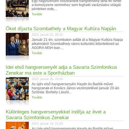
Egy nagyszerűen összeállított hangverseny tárta fel ismét
a komolyzene semmihez sem fogható varázslatos világát
pénteken este,...
Tovább
Őket díjazta Szombathely a Magyar Kultúra Napján
2023. január 22. 00:10
Január 21-én, szombaton adták át a Magyar Kultúra Napja
alkalmából Szombathely város kulturális kitüntetéseit az
AGORA-MSH-ban....
Tovább
Idei első hangversenyét adja a Savaria Szimfonikus
Zenekar ma este a Sportházban
2023. január 20. 15:00
Az újév első hangversenyén Haydn és Bartók művei
hangzanak el Kovács János vezényletével január 20-án.
Szólista: Borbély László...
Tovább
Különleges hangversenyekkel indítja az évet a
Savaria Szimfonikus Zenekar
2023. január 19. 01:00
Az újév első hangversenyén Haydn és Bartók művei