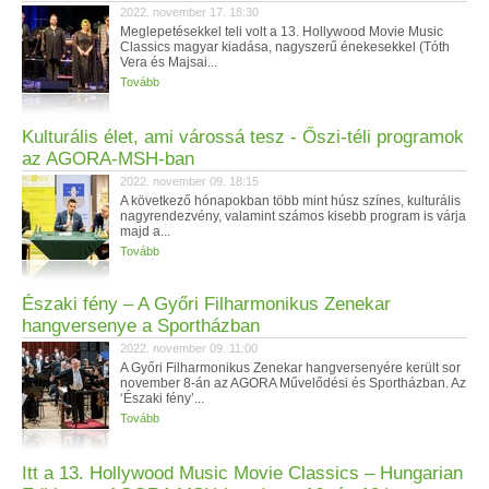
2022. november 17. 18:30
Meglepetésekkel teli volt a 13. Hollywood Movie Music
Classics magyar kiadása, nagyszerű énekesekkel (Tóth
Vera és Majsai...
Tovább
Kulturális élet, ami várossá tesz - Őszi-téli programok
az AGORA-MSH-ban
2022. november 09. 18:15
A következő hónapokban több mint húsz színes, kulturális
nagyrendezvény, valamint számos kisebb program is várja
majd a...
Tovább
Északi fény – A Győri Filharmonikus Zenekar
hangversenye a Sportházban
2022. november 09. 11:00
A Győri Filharmonikus Zenekar hangversenyére került sor
november 8-án az AGORA Művelődési és Sportházban. Az
‘Északi fény’...
Tovább
Itt a 13. Hollywood Music Movie Classics – Hungarian