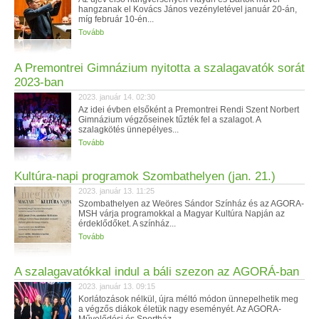
hangzanak el Kovács János vezényletével január 20-án,
míg február 10-én...
Tovább
A Premontrei Gimnázium nyitotta a szalagavatók sorát
2023-ban
2023. január 14. 02:30
Az idei évben elsőként a Premontrei Rendi Szent Norbert
Gimnázium végzőseinek tűzték fel a szalagot. A
szalagkötés ünnepélyes...
Tovább
Kultúra-napi programok Szombathelyen (jan. 21.)
2023. január 13. 11:25
Szombathelyen az Weöres Sándor Színház és az AGORA-
MSH várja programokkal a Magyar Kultúra Napján az
érdeklődőket. A színház...
Tovább
A szalagavatókkal indul a báli szezon az AGORÁ-ban
2023. január 13. 09:15
Korlátozások nélkül, újra méltó módon ünnepelhetik meg
a végzős diákok életük nagy eseményét. Az AGORA-