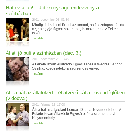
Hát ez állati! – Jótékonysági rendezvény a
színházban
2011. december 08. 01:30
Mindig jó érzéssel tölti el az embert, ha összefogást lát, és
az, ha egy jó ügyért sokan meg is mozdulnak. A Fekete
István...
Tovább
Állati jó buli a színházban (dec. 3.)
2011. november 28. 13:45
A Fekete István Állatvédő Egyesület és a Weöres Sándor
Színház közös jótékonysági rendezvénye.
Tovább
Állt a bál az állatokért - Állatvédő bál a Tóvendéglőben
(videóval)
2011. február 19. 17:00
Állt a bál az állatokért február 18-án a Tóvendéglőben. A
Fekete István Állatvédő Egyesület és a szombathelyi
Kutyamenhely...
Tovább