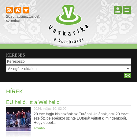
2026. augusztus 08.
szombat
KERESÉS
HÍREK
EU helló, itt a Wellhello!
2024. május 10. 02:00
20 éve tagja kis hazánk az Európai Uniónak, ami 20 évvel
ezelőtt, belépéskor szinte EUfóriát váltott ki mindenkiből.
Hogy ebből...
Tovább