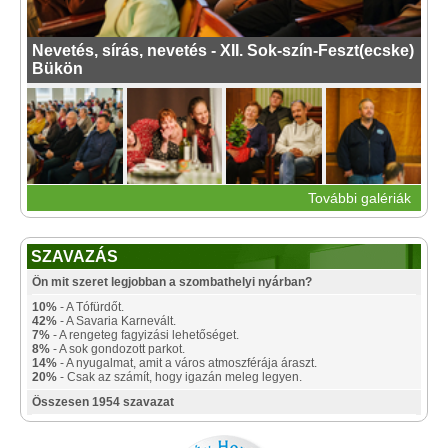
Nevetés, sírás, nevetés - XII. Sok-szín-Feszt(ecske)
Bükön
További galériák
SZAVAZÁS
Ön mit szeret legjobban a szombathelyi nyárban?
10%
- A Tófürdőt.
42%
- A Savaria Karnevált.
7%
- A rengeteg fagyizási lehetőséget.
8%
- A sok gondozott parkot.
14%
- A nyugalmat, amit a város atmoszférája áraszt.
20%
- Csak az számít, hogy igazán meleg legyen.
Összesen 1954 szavazat