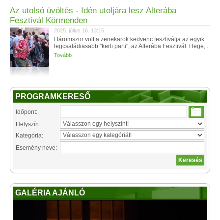
Az utolsó üvöltés - Idén utoljára lesz Alterába
Fesztivál Körmenden
2025. július 16. 13:15
Háromszor volt a zenekarok kedvenc fesztiválja az egyik
legcsaládiasabb "kerti parti", az Alterába Fesztivál. Hege,...
Tovább
PROGRAMKERESŐ
Időpont:
Helyszín:
Kategória:
Esemény neve:
GALÉRIA AJÁNLÓ