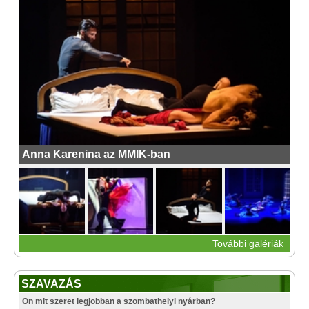
Anna Karenina az MMIK-ban
További galériák
SZAVAZÁS
Ön mit szeret legjobban a szombathelyi nyárban?