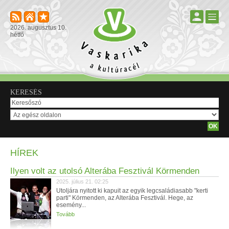
2026. augusztus 10.
hétfő
KERESÉS
HÍREK
Ilyen volt az utolsó Alterába Fesztivál Körmenden
2025. július 21. 02:25
Utoljára nyitott ki kapuit az egyik legcsaládiasabb "kerti
parti" Körmenden, az Alterába Fesztivál. Hege, az
esemény...
Tovább