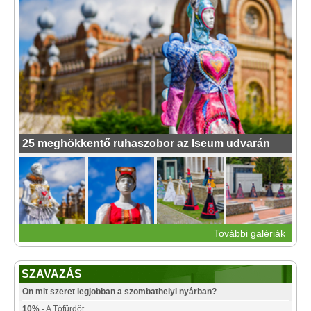
25 meghökkentő ruhaszobor az Iseum udvarán
További galériák
SZAVAZÁS
Ön mit szeret legjobban a szombathelyi nyárban?
10%
- A Tófürdőt.