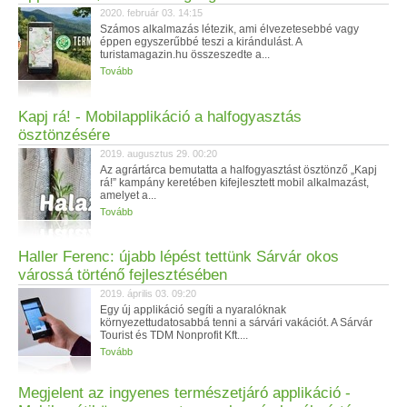
2020. február 03. 14:15
Számos alkalmazás létezik, ami élvezetesebbé vagy
éppen egyszerűbbé teszi a kirándulást. A
turistamagazin.hu összeszedte a...
Tovább
Kapj rá! - Mobilapplikáció a halfogyasztás
ösztönzésére
2019. augusztus 29. 00:20
Az agrártárca bemutatta a halfogyasztást ösztönző „Kapj
rá!” kampány keretében kifejlesztett mobil alkalmazást,
amelyet a...
Tovább
Haller Ferenc: újabb lépést tettünk Sárvár okos
várossá történő fejlesztésében
2019. április 03. 09:20
Egy új applikáció segíti a nyaralóknak
környezettudatosabbá tenni a sárvári vakációt. A Sárvár
Tourist és TDM Nonprofit Kft....
Tovább
Megjelent az ingyenes természetjáró applikáció -