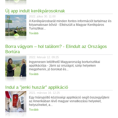
Új app indult kerékpárosoknak
2022. július 30. 11:00
A Kerékpárosbarát minden fontos információt tartalmaz és
folyamatosan bővül - Elkészült a Magyar Kerékpáros
Turisztikai...
Tovább
Borra vágyom – hol találom? - Elindult az Országos
Bortúra
2022. február 12. 09:25
Ingyenesen letölthető Magyarország borturisztikai
applikációja - Járni az országot, szép helyeken
megpihenni, jó borokat és...
Tovább
Indul a "jenki huszár" applikáció
2021. március 16. 12:25
Egy hiánypótló közösségi applikáció segít összegyűjteni
az Amerikában lévő magyar vonatkozású helyeket,
helyszíneket, a...
Tovább