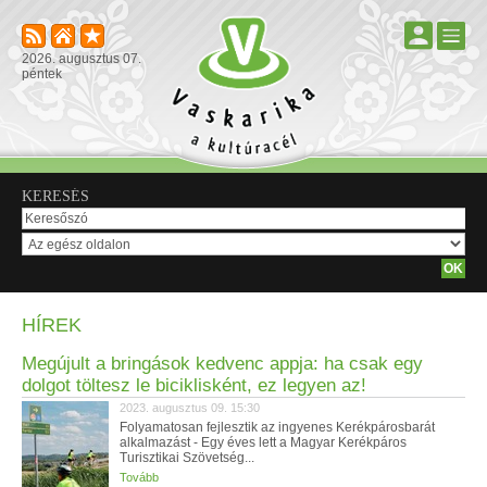
2026. augusztus 07.
péntek
KERESÉS
HÍREK
Megújult a bringások kedvenc appja: ha csak egy
dolgot töltesz le biciklisként, ez legyen az!
2023. augusztus 09. 15:30
Folyamatosan fejlesztik az ingyenes Kerékpárosbarát
alkalmazást - Egy éves lett a Magyar Kerékpáros
Turisztikai Szövetség...
Tovább