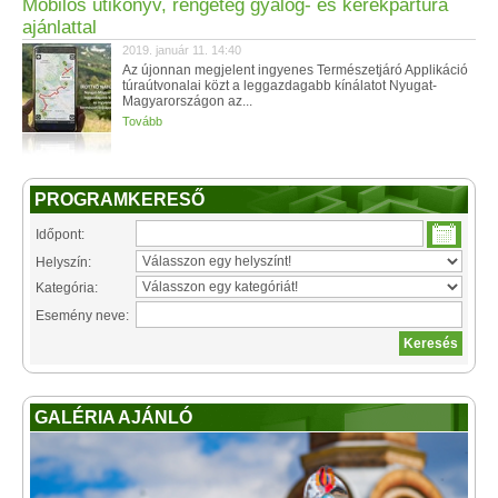
Mobilos útikönyv, rengeteg gyalog- és kerékpártúra
ajánlattal
2019. január 11. 14:40
Az újonnan megjelent ingyenes Természetjáró Applikáció
túraútvonalai közt a leggazdagabb kínálatot Nyugat-
Magyarországon az...
Tovább
PROGRAMKERESŐ
Időpont:
Helyszín:
Kategória:
Esemény neve:
GALÉRIA AJÁNLÓ