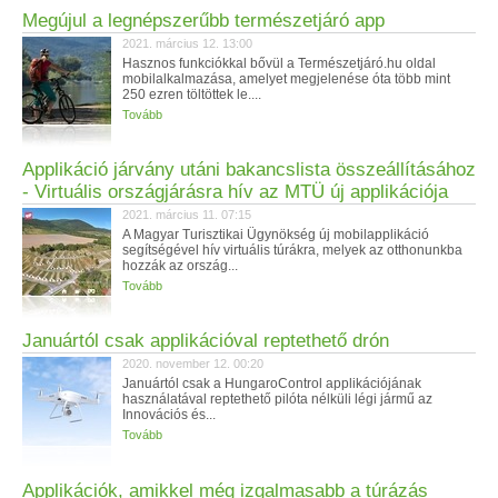
Megújul a legnépszerűbb természetjáró app
2021. március 12. 13:00
Hasznos funkciókkal bővül a Természetjáró.hu oldal
mobilalkalmazása, amelyet megjelenése óta több mint
250 ezren töltöttek le....
Tovább
Applikáció járvány utáni bakancslista összeállításához
- Virtuális országjárásra hív az MTÜ új applikációja
2021. március 11. 07:15
A Magyar Turisztikai Ügynökség új mobilapplikáció
segítségével hív virtuális túrákra, melyek az otthonunkba
hozzák az ország...
Tovább
Januártól csak applikációval reptethető drón
2020. november 12. 00:20
Januártól csak a HungaroControl applikációjának
használatával reptethető pilóta nélküli légi jármű az
Innovációs és...
Tovább
Applikációk, amikkel még izgalmasabb a túrázás