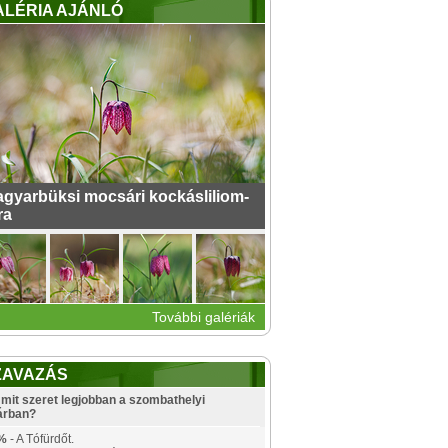
ALÉRIA AJÁNLÓ
gyarbüksi mocsári kockásliliom-
ra
További galériák
ZAVAZÁS
mit szeret legjobban a szombathelyi
árban?
%
- A Tófürdőt.