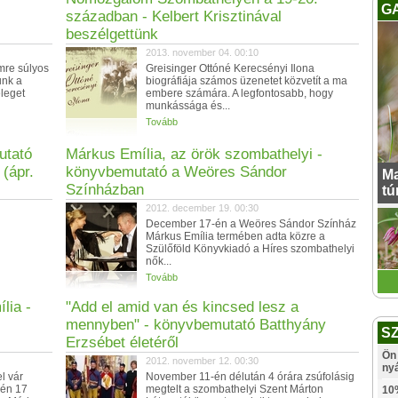
G
században - Kelbert Krisztinával
beszélgettünk
2013. november 04. 00:10
mre súlyos
Greisinger Ottóné Kerecsényi Ilona
unk a
biográfiája számos üzenetet közvetít a ma
leget
embere számára. A legfontosabb, hogy
munkássága és...
Tovább
utató
Márkus Emília, az örök szombathelyi -
(ápr.
könyvbemutató a Weöres Sándor
Ma
Színházban
tú
2012. december 19. 00:30
December 17-én a Weöres Sándor Színház
Márkus Emília termében adta közre a
Szülőföld Könyvkiadó a Híres szombathelyi
nők...
Tovább
lia -
"Add el amid van és kincsed lesz a
mennyben" - könyvbemutató Batthyány
S
Erzsébet életéről
Ön 
2012. november 12. 00:30
ny
l vár
November 11-én délután 4 órára zsúfolásig
-én 17
megtelt a szombathelyi Szent Márton
10