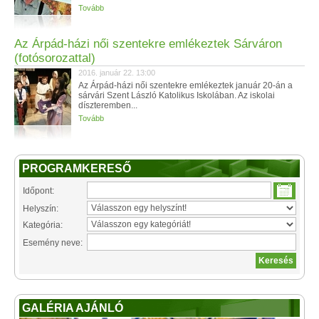
Tovább
Az Árpád-házi női szentekre emlékeztek Sárváron
(fotósorozattal)
2016. január 22. 13:00
Az Árpád-házi női szentekre emlékeztek január 20-án a
sárvári Szent László Katolikus Iskolában. Az iskolai
díszteremben...
Tovább
PROGRAMKERESŐ
Időpont:
Helyszín:
Kategória:
Esemény neve:
GALÉRIA AJÁNLÓ