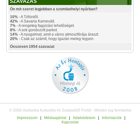
SZAVAZÁS
Ön mit szeret legjobban a szombathelyi nyárban?
10%
- A Tófürdőt.
42%
- A Savaria Karnevált.
7%
- A rengeteg fagyizási lehetőséget.
8%
- A sok gondozott parkot.
14%
- A nyugalmat, amit a város atmoszférája áraszt.
20%
- Csak az számít, hogy igazán meleg legyen.
Összesen 1954 szavazat
© 2008 Vaskarika Kulturális és Szabadidő Portál - Minden jog fenntartva
Impresszum
|
Médiaajánlat
|
Adatvédelem
|
Információk
|
Kapcsolat