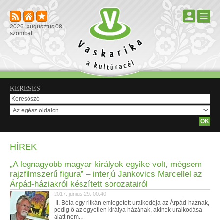
2026. augusztus 08.
szombat
KERESÉS
HÍREK
„A legnagyobb magyar királyok egyike volt, mégsem
rajzfilmszerű figura” – interjú Jankovics Marcellel az
Árpád-háziakról készített sorozatairól
2017. június 29. 00:40
III. Béla egy ritkán emlegetett uralkodója az Árpád-háznak,
pedig ő az egyetlen királya házának, akinek uralkodása
alatt nem...