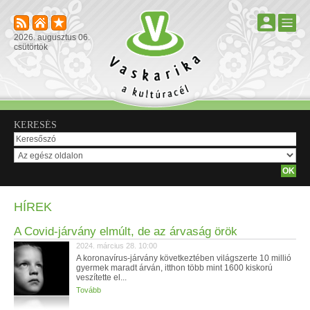
2026. augusztus 06.
csütörtök
KERESÉS
HÍREK
A Covid-járvány elmúlt, de az árvaság örök
2024. március 28. 10:00
A koronavírus-járvány következtében világszerte 10 millió
gyermek maradt árván, itthon több mint 1600 kiskorú
veszítette el...
Tovább