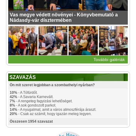
Vas megye védett növényei - Könyvbemutató a
Nádasdy-vár dísztermében
További galériák
SZAVAZÁS
Ön mit szeret legjobban a szombathelyi nyárban?
10%
- A Tófürdőt.
42%
- A Savaria Karnevált.
7%
- A rengeteg fagyizási lehetőséget.
8%
- A sok gondozott parkot.
14%
- A nyugalmat, amit a város atmoszférája áraszt.
20%
- Csak az számít, hogy igazán meleg legyen.
Összesen 1954 szavazat