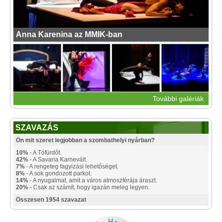
Anna Karenina az MMIK-ban
További galériák
SZAVAZÁS
Ön mit szeret legjobban a szombathelyi nyárban?
10%
- A Tófürdőt.
42%
- A Savaria Karnevált.
7%
- A rengeteg fagyizási lehetőséget.
8%
- A sok gondozott parkot.
14%
- A nyugalmat, amit a város atmoszférája áraszt.
20%
- Csak az számít, hogy igazán meleg legyen.
Összesen 1954 szavazat