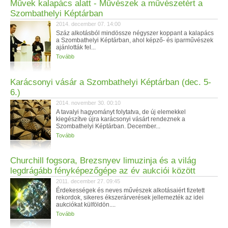
Művek kalapács alatt - Művészek a művészetért a
Szombathelyi Képtárban
2014. december 07. 14:00
Száz alkotásból mindössze négyszer koppant a kalapács
a Szombathelyi Képtárban, ahol képző- és iparművészek
ajánlották fel...
Tovább
Karácsonyi vásár a Szombathelyi Képtárban (dec. 5-
6.)
2014. november 30. 00:10
A tavalyi hagyományt folytatva, de új elemekkel
kiegészítve újra karácsonyi vásárt rendeznek a
Szombathelyi Képtárban. December...
Tovább
Churchill fogsora, Brezsnyev limuzinja és a világ
legdrágább fényképezőgépe az év aukciói között
2011. december 27. 09:45
Érdekességek és neves művészek alkotásaiért fizetett
rekordok, sikeres ékszerárverések jellemezték az idei
aukciókat külföldön....
Tovább