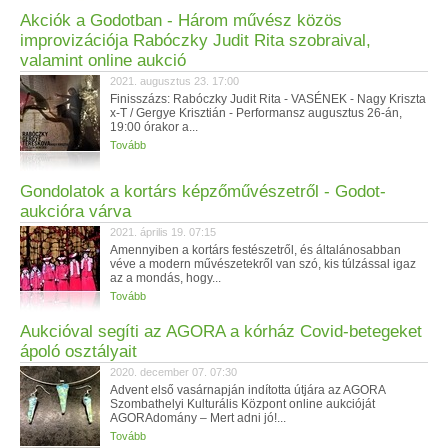
Akciók a Godotban - Három művész közös
improvizációja Rabóczky Judit Rita szobraival,
valamint online aukció
2021. augusztus 23. 17:00
Finisszázs: Rabóczky Judit Rita - VASÉNEK - Nagy Kriszta
x-T / Gergye Krisztián - Performansz augusztus 26-án,
19:00 órakor a...
Tovább
Gondolatok a kortárs képzőművészetről - Godot-
aukcióra várva
2021. április 19. 07:15
Amennyiben a kortárs festészetről, és általánosabban
véve a modern művészetekről van szó, kis túlzással igaz
az a mondás, hogy...
Tovább
Aukcióval segíti az AGORA a kórház Covid-betegeket
ápoló osztályait
2020. december 07. 07:30
Advent első vasárnapján indította útjára az AGORA
Szombathelyi Kulturális Központ online aukcióját
AGORAdomány – Mert adni jó!...
Tovább