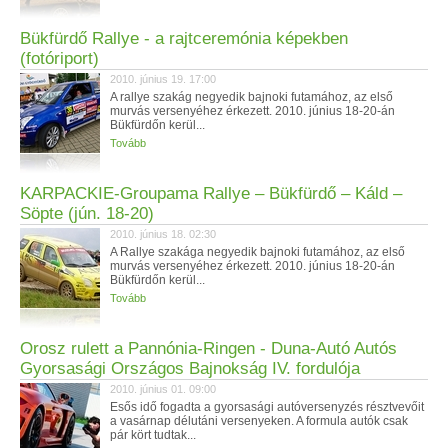
Bükfürdő Rallye - a rajtceremónia képekben
(fotóriport)
2010. június 19. 17:00
A rallye szakág negyedik bajnoki futamához, az első
murvás versenyéhez érkezett. 2010. június 18-20-án
Bükfürdőn kerül...
Tovább
KARPACKIE-Groupama Rallye – Bükfürdő – Káld –
Söpte (jún. 18-20)
2010. június 18. 02:30
A Rallye szakága negyedik bajnoki futamához, az első
murvás versenyéhez érkezett. 2010. június 18-20-án
Bükfürdőn kerül...
Tovább
Orosz rulett a Pannónia-Ringen - Duna-Autó Autós
Gyorsasági Országos Bajnokság IV. fordulója
2010. június 01. 09:00
Esős idő fogadta a gyorsasági autóversenyzés résztvevőit
a vasárnap délutáni versenyeken. A formula autók csak
pár kört tudtak...