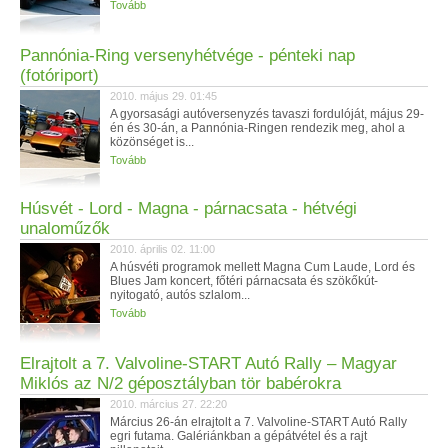
Tovább
Pannónia-Ring versenyhétvége - pénteki nap
(fotóriport)
2010. május 29. 01:45
A gyorsasági autóversenyzés tavaszi fordulóját, május 29-
én és 30-án, a Pannónia-Ringen rendezik meg, ahol a
közönséget is...
Tovább
Húsvét - Lord - Magna - párnacsata - hétvégi
unaloműzők
2010. április 02. 11:00
A húsvéti programok mellett Magna Cum Laude, Lord és
Blues Jam koncert, főtéri párnacsata és szökőkút-
nyitogató, autós szlalom...
Tovább
Elrajtolt a 7. Valvoline-START Autó Rally – Magyar
Miklós az N/2 géposztályban tör babérokra
2010. március 27. 22:20
Március 26-án elrajtolt a 7. Valvoline-START Autó Rally
egri futama. Galériánkban a gépátvétel és a rajt