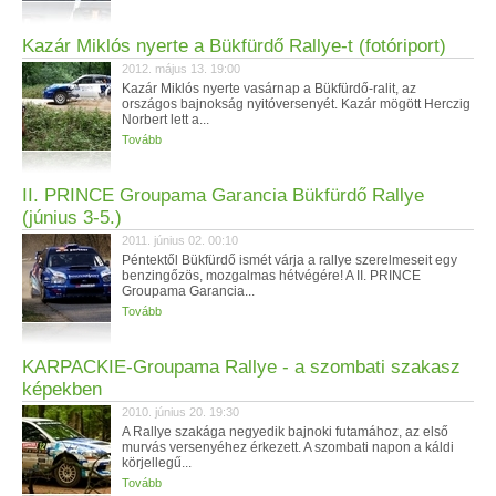
Kazár Miklós nyerte a Bükfürdő Rallye-t (fotóriport)
2012. május 13. 19:00
Kazár Miklós nyerte vasárnap a Bükfürdő-ralit, az
országos bajnokság nyitóversenyét. Kazár mögött Herczig
Norbert lett a...
Tovább
II. PRINCE Groupama Garancia Bükfürdő Rallye
(június 3-5.)
2011. június 02. 00:10
Péntektől Bükfürdő ismét várja a rallye szerelmeseit egy
benzingőzös, mozgalmas hétvégére! A II. PRINCE
Groupama Garancia...
Tovább
KARPACKIE-Groupama Rallye - a szombati szakasz
képekben
2010. június 20. 19:30
A Rallye szakága negyedik bajnoki futamához, az első
murvás versenyéhez érkezett. A szombati napon a káldi
körjellegű...
Tovább