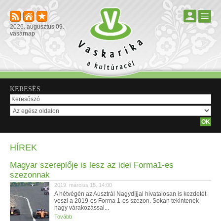
2026. augusztus 09.
vasárnap
KERESÉS
HÍREK
Magyar szereplője is lesz az idei Forma1-es
szezonnak
2019. március 15. 14:00
A hétvégén az Ausztrál Nagydíjjal hivatalosan is kezdetét
veszi a 2019-es Forma 1-es szezon. Sokan tekintenek
nagy várakozással...
Tovább