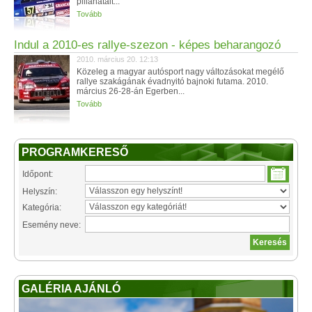
pillanatait...
Tovább
Indul a 2010-es rallye-szezon - képes beharangozó
2010. március 20. 12:13
Közeleg a magyar autósport nagy változásokat megélő
rallye szakágának évadnyitó bajnoki futama. 2010.
március 26-28-án Egerben...
Tovább
PROGRAMKERESŐ
Időpont:
Helyszín:
Kategória:
Esemény neve:
GALÉRIA AJÁNLÓ