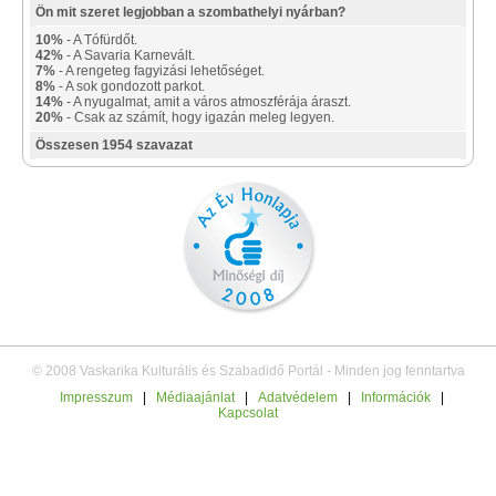
Ön mit szeret legjobban a szombathelyi nyárban?
10%
- A Tófürdőt.
42%
- A Savaria Karnevált.
7%
- A rengeteg fagyizási lehetőséget.
8%
- A sok gondozott parkot.
14%
- A nyugalmat, amit a város atmoszférája áraszt.
20%
- Csak az számít, hogy igazán meleg legyen.
Összesen 1954 szavazat
© 2008 Vaskarika Kulturális és Szabadidő Portál - Minden jog fenntartva
Impresszum
|
Médiaajánlat
|
Adatvédelem
|
Információk
|
Kapcsolat