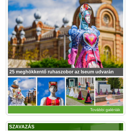
25 meghökkentő ruhaszobor az Iseum udvarán
További galériák
SZAVAZÁS