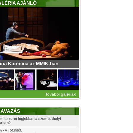
ALÉRIA AJÁNLÓ
na Karenina az MMIK-ban
További galériák
ZAVAZÁS
mit szeret legjobban a szombathelyi
árban?
%
- A Tófürdőt.