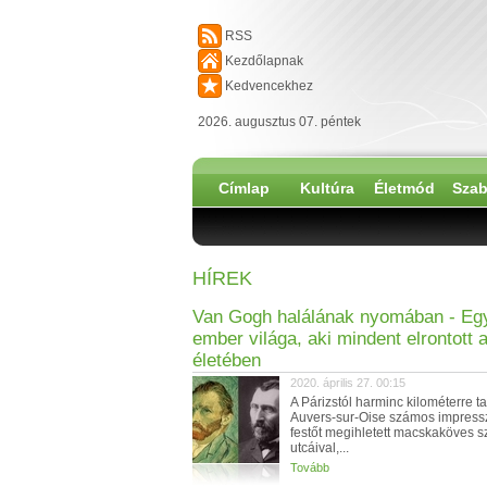
RSS
Kezdőlapnak
Kedvencekhez
2026. augusztus 07. péntek
Címlap
Kultúra
Életmód
Szab
HÍREK
Van Gogh halálának nyomában - Eg
ember világa, aki mindent elrontott 
életében
2020. április 27. 00:15
A Párizstól harminc kilométerre ta
Auvers-sur-Oise számos impressz
festőt megihletett macskaköves s
utcáival,...
Tovább