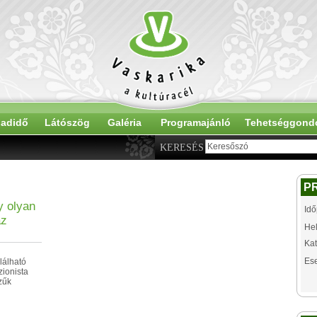
adidő
Látószög
Galéria
Programajánló
Tehetséggond
KERESÉS
P
y olyan
Idő
az
Hel
Kat
Es
lálható
ionista
zűk