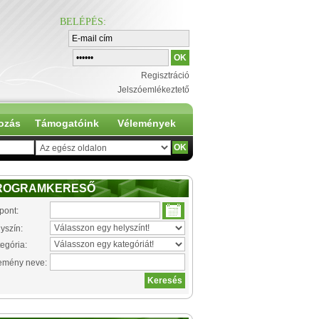
BELÉPÉS
:
Regisztráció
Jelszóemlékeztető
ozás
Támogatóink
Vélemények
ROGRAMKERESŐ
pont:
yszín:
egória:
emény neve: