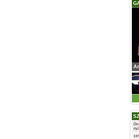
G
An
S
Ön 
ny
10