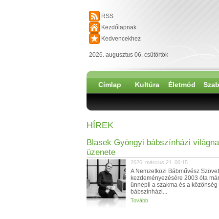
RSS
Kezdőlapnak
Kedvencekhez
2026. augusztus 06. csütörtök
Címlap
Kultúra
Életmód
Szab
HÍREK
Blasek Gyöngyi bábszínházi világna
üzenete
2026. március 21. 00:15
A Nemzetközi Bábművész Szöve
kezdeményezésére 2003 óta már
ünnepli a szakma és a közönség
bábszínházi...
Tovább