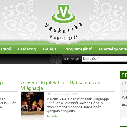
adidő
Látószög
Galéria
Programajánló
Tehetséggond
KERESÉS
P
pi
A gyermeki játék hite - Bábszínházak
Idő
Világnapja
Hel
2019. március 20. 11:20
Kat
tség
Március 21-e a bábszínházak világnapja.
cius 21-én
Ebből az alkalomból Kovács Géza, a
Es
 a
szombathelyi Mesebolt Bábszínház
igazgatója foglalta...
Tovább