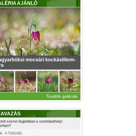
ALÉRIA AJÁNLÓ
gyarbüksi mocsári kockásliliom-
ra
További galériák
ZAVAZÁS
mit szeret legjobban a szombathelyi
árban?
%
- A Tófürdőt.