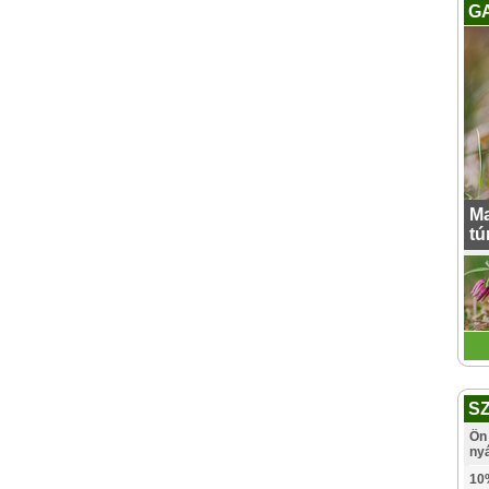
G
Ma
tú
S
Ön 
ny
10