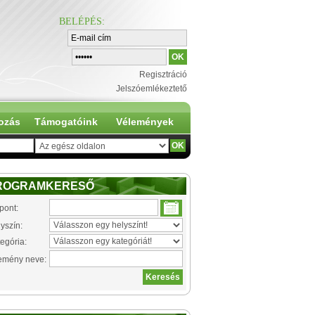
BELÉPÉS
:
Regisztráció
Jelszóemlékeztető
ozás
Támogatóink
Vélemények
ROGRAMKERESŐ
pont:
yszín:
egória:
emény neve: