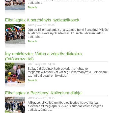
ballagási...
Tovább
Elballagtak a bercsényis nyolcadikosok
2022. június 15. 22:00
Június 15-én ballagtak el a szombathelyi Bercsényi Miklós
Általános Iskola nyolcadikosai. Az iskola udvarán tartott
ballagási...
Tovább
Így emlékeztek Váton a végzős diákokra
(fotósorozattal)
2021. május 01. 14:00
Ballagó diákjainak kedveskedett rendhagyó
megemlékezéssel Vát község Önkormányzata. Felhívásuk
szerint ballagási emlékeket...
Tovább
Elballagtak a Berzsenyi Kollégium diákjai
2019. április 26. 00:15
A Berzsenyi Kollégium több évtizedes hagyománya
elevenedett meg április 25-én, csütörtök este: a végzős
diákok számára...