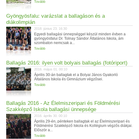
Tovább
Gyöngyösfalu: varázslat a ballagáson és a
diákolimpián
2018. június 23. 16:30
Egyedi ballagási ünnepséggel készül minden évben a
gyöngyösfalui Dr. Tolnay Sándor Általános Iskola, ám
szombaton nemcsak a...
Tovább
Ballagás 2016: ilyen volt bolyais ballagás (fotóriport)
2016. május 01. 00:10
Április 30-án ballagtak el a Bolyai János Gyakorló
Általános Iskola és Gimnázium végzősei.
Tovább
Ballagás 2016 - Az Élelmiszeripari és Földmérési
Szakképző Iskola ballagási ünnepsége
2016. április 30. 00:10
Április 29-én, pénteken ballagtak el az Élelmiszeripari és
Földmérési Szakképző Iskola és Kollégium végzős diákjai.
Először a...
Tovább