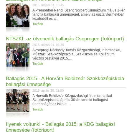
2015. május 01. 15:45
A Premontrei Rendi Szent Norbert Gimnázium május 1-jén
tartotta ballagási ünnepségét, amely az osztálytermekben
kezdődött és a...
Tovább
NTSZKI: az ötvenedik ballagás Csepregen (fotóriport)
2015. május 01. 01:35
A csepregi Nádasdy Tamás Közgazdasági, Informatikai,
Műszaki Szakközépiskola, Szakiskola és Kollégium
végzős osztályai 2015....
Tovább
Ballagás 2015 - A Horváth Boldizsár Szakközépiskola
ballagási ünnepsége
2015. április 30. 21:00
A Horváth Boldizsár Közgazdasági és Informatikai
Szakközépiskola április 30-án tartotta ballagási
ünnepségét az iskola...
Tovább
Ilyenek voltunk! - Ballagás 2015: a KDG ballagási
ünnepsége (fotóriport)