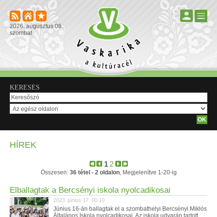
2026. augusztus 08.
szombat
KERESÉS
HÍREK
1
2
Összesen:
36 tétel - 2 oldalon
, Megjelenítve 1-20-ig
Elballagtak a Bercsényi iskola nyolcadikosai
2023. június 17. 00:10
Június 16-án ballagtak el a szombathelyi Bercsényi Miklós
Általános Iskola nyolcadikosai. Az iskola udvarán tartott