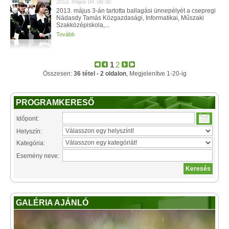
2013. május 04. 06:30
2013. május 3-án tartotta ballagási ünnepélyét a csepregi
Nádasdy Tamás Közgazdasági, Informatikai, Műszaki
Szakközépiskola,...
Tovább
1
2
Összesen:
36 tétel - 2 oldalon
, Megjelenítve 1-20-ig
PROGRAMKERESŐ
Időpont:
Helyszín:
Kategória:
Esemény neve:
GALÉRIA AJÁNLÓ