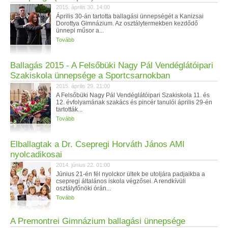
2015. április 30. 14:00
Április 30-án tartotta ballagási ünnepségét a Kanizsai
Dorottya Gimnázium. Az osztálytermekben kezdődő
ünnepi műsor a...
Tovább
Ballagás 2015 - A Felsőbüki Nagy Pál Vendéglátóipari
Szakiskola ünnepsége a Sportcsarnokban
2015. április 29. 21:00
A Felsőbüki Nagy Pál Vendéglátóipari Szakiskola 11. és
12. évfolyamának szakács és pincér tanulói április 29-én
tartották...
Tovább
Elballagtak a Dr. Csepregi Horváth János AMI
nyolcadikosai
2014. június 22. 01:00
Június 21-én fél nyolckor ültek be utoljára padjaikba a
csepregi általános iskola végzősei. A rendkívüli
osztályfőnöki órán...
Tovább
A Premontrei Gimnázium ballagási ünnepsége