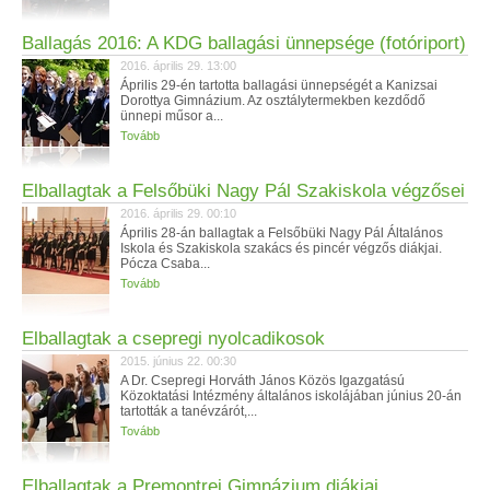
Ballagás 2016: A KDG ballagási ünnepsége (fotóriport)
2016. április 29. 13:00
Április 29-én tartotta ballagási ünnepségét a Kanizsai
Dorottya Gimnázium. Az osztálytermekben kezdődő
ünnepi műsor a...
Tovább
Elballagtak a Felsőbüki Nagy Pál Szakiskola végzősei
2016. április 29. 00:10
Április 28-án ballagtak a Felsőbüki Nagy Pál Általános
Iskola és Szakiskola szakács és pincér végzős diákjai.
Pócza Csaba...
Tovább
Elballagtak a csepregi nyolcadikosok
2015. június 22. 00:30
A Dr. Csepregi Horváth János Közös Igazgatású
Közoktatási Intézmény általános iskolájában június 20-án
tartották a tanévzárót,...
Tovább
Elballagtak a Premontrei Gimnázium diákjai