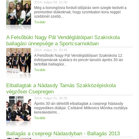
2014. május 04. 21:00
Még a borongósra fordult időjárás sem szegte kedvét a
premontrei diákoknak, hogy szombaton kora reggel
szebbnél szebb...
Tovább
A Felsőbüki Nagy Pál Vendéglátóipari Szakiskola
ballagási ünnepsége a Sportcsarnokban
2014. május 01. 03:45
A Felsőbüki Nagy Pál Vendéglátóipari Szakiskola 12.
évfolyamának szakács és pincér tanulói április 30-án
tartották ballagási...
Tovább
Elballagtak a Nádasdy Tamás Szakközépiskola
végzősei Csepregen
2014. május 01. 00:30
Április 30-án délelőtt elballagtak a csepregi Nádasdy
negyedikes diákjai. Csókáné Milkovics Mónika osztálya
kereskedelmi...
Tovább
Ballagás a csepregi Nádasdyban - Ballagás 2013