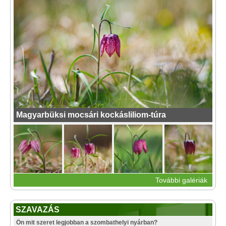
Magyarbüksi mocsári kockásliliom-túra
További galériák
SZAVAZÁS
Ön mit szeret legjobban a szombathelyi nyárban?