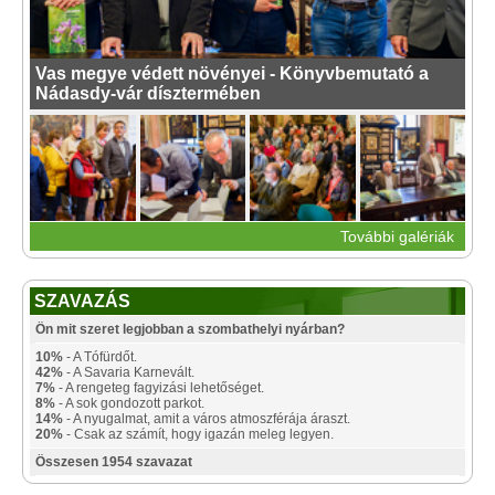
Vas megye védett növényei - Könyvbemutató a
Nádasdy-vár dísztermében
További galériák
SZAVAZÁS
Ön mit szeret legjobban a szombathelyi nyárban?
10%
- A Tófürdőt.
42%
- A Savaria Karnevált.
7%
- A rengeteg fagyizási lehetőséget.
8%
- A sok gondozott parkot.
14%
- A nyugalmat, amit a város atmoszférája áraszt.
20%
- Csak az számít, hogy igazán meleg legyen.
Összesen 1954 szavazat