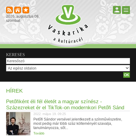
2026. augusztus 08.
szombat
KERESÉS
HÍREK
Petőfiként éli fél életét a magyar színész -
Százezreket ér el TikTok-on modernkori Petőfi Sánd
2022. május 19. 09:25
Petőfi Sándor versével jelentkezett a színművészetire,
most pedig már több száz költeményét szavalja,
tanulmányozza, sőt...
Tovább