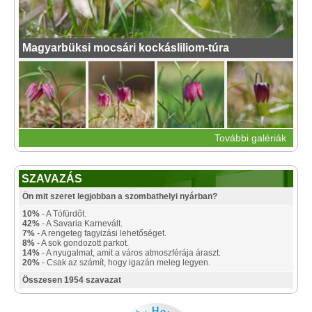
Magyarbüksi mocsári kockásliliom-túra
További galériák
SZAVAZÁS
Ön mit szeret legjobban a szombathelyi nyárban?
10%
- A Tófürdőt.
42%
- A Savaria Karnevált.
7%
- A rengeteg fagyizási lehetőséget.
8%
- A sok gondozott parkot.
14%
- A nyugalmat, amit a város atmoszférája áraszt.
20%
- Csak az számít, hogy igazán meleg legyen.
Összesen 1954 szavazat