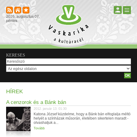
2026. augusztus 07.
péntek
KERESÉS
HÍREK
A cenzorok és a Bánk bán
2012. január 13. 01:30
Katona József küzdelme, hogy a Bánk bán elfoglalja méltó
helyét a színházak műsorán, életében sikertelen maradt -
olvashatjuk a...
Tovább