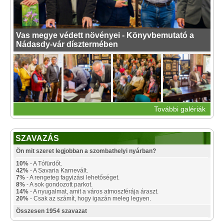
Vas megye védett növényei - Könyvbemutató a
Nádasdy-vár dísztermében
További galériák
SZAVAZÁS
Ön mit szeret legjobban a szombathelyi nyárban?
10%
- A Tófürdőt.
42%
- A Savaria Karnevált.
7%
- A rengeteg fagyizási lehetőséget.
8%
- A sok gondozott parkot.
14%
- A nyugalmat, amit a város atmoszférája áraszt.
20%
- Csak az számít, hogy igazán meleg legyen.
Összesen 1954 szavazat