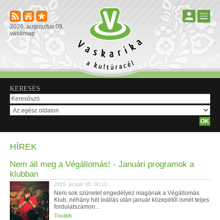
2026. augusztus 09.
vasárnap
KERESÉS
HÍREK
Nem áll meg a Végállomás! - Januári programok a
klubban
2015. január 08. 00:10
Nem sok szünetet engedélyez magának a Végállomás
Klub, néhány hét leállás után január közepétől ismét teljes
fordulatszámon...
Tovább