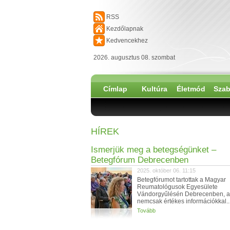
RSS
Kezdőlapnak
Kedvencekhez
2026. augusztus 08. szombat
Címlap
Kultúra
Életmód
Szab
HÍREK
Ismerjük meg a betegségünket –
Betegfórum Debrecenben
2025. október 06. 11:15
Betegfórumot tartottak a Magyar
Reumatológusok Egyesülete
Vándorgyűlésén Debrecenben, a
nemcsak értékes információkkal..
Tovább