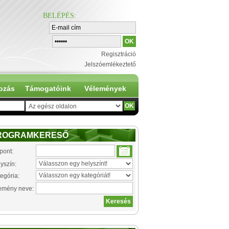
BELÉPÉS
:
Regisztráció
Jelszóemlékeztető
ozás
Támogatóink
Vélemények
ROGRAMKERESŐ
pont:
yszín:
egória:
emény neve: