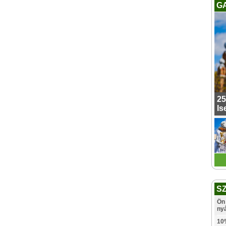
G
25
Is
S
Ön 
ny
10