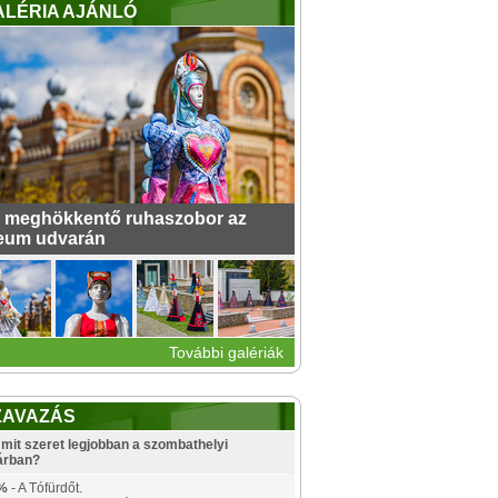
ALÉRIA AJÁNLÓ
 meghökkentő ruhaszobor az
eum udvarán
További galériák
ZAVAZÁS
mit szeret legjobban a szombathelyi
árban?
%
- A Tófürdőt.