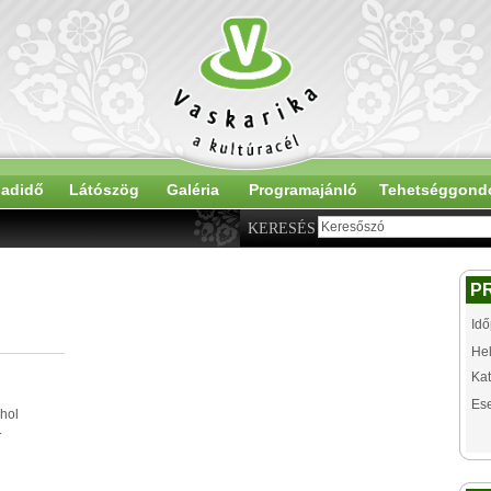
adidő
Látószög
Galéria
Programajánló
Tehetséggond
KERESÉS
P
Idő
Hel
Kat
Es
hol
.