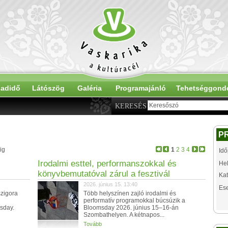
adidő
Látószög
Galéria
Programajánló
Tehetséggond
KERESÉS
P
ig
1
2
3
4
Idő
Irodalmi esttel, performanszokkal és
Hel
könyvbemutatóval zárul a fesztivál
Kat
2026. június 15. 13:40
Es
szigora
Több helyszínen zajló irodalmi és
performatív programokkal búcsúzik a
msday.
Bloomsday 2026. június 15–16-án
Szombathelyen. A kétnapos...
Tovább