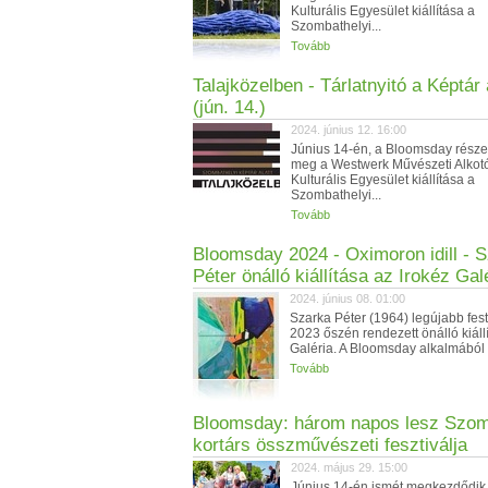
Kulturális Egyesület kiállítása a
Szombathelyi...
Tovább
Talajközelben - Tárlatnyitó a Képtár 
(jún. 14.)
2024. június 12. 16:00
Június 14-én, a Bloomsday részek
meg a Westwerk Művészeti Alko
Kulturális Egyesület kiállítása a
Szombathelyi...
Tovább
Bloomsday 2024 - Oximoron idill - 
Péter önálló kiállítása az Irokéz Gal
2024. június 08. 01:00
Szarka Péter (1964) legújabb fe
2023 őszén rendezett önálló kiáll
Galéria. A Bloomsday alkalmából e
Tovább
Bloomsday: három napos lesz Szom
kortárs összművészeti fesztiválja
2024. május 29. 15:00
Június 14-én ismét megkezdődik