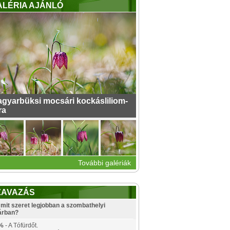
ALÉRIA AJÁNLÓ
gyarbüksi mocsári kockásliliom-
ra
További galériák
ZAVAZÁS
mit szeret legjobban a szombathelyi
árban?
%
- A Tófürdőt.