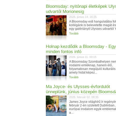
Bloomsday: nyitónapi életképek Ul
udvartól Morionesig
2026. június 14. 16:25
A Bloomsday esti hangulatába fo
kollégánk is belevetette magát és
egy galériányit Ulysses udvartól Y
Tovább
Holnap kezdődik a Bloomsday - Egy
minden fontos infó
2026. június 11. 00:15
A Bloomsday Szombathelyen ne
irodalmi emléknap, hanem élő,
folyamatosan megújuló kulturáli
amely hidat képez...
Tovább
Ma Joyce- és Ulysses-évfordulót
ünneplünk, június közepén Bloomsd
2026. február 02. 08:35
James Joyce világhírű ír regényí
február 2-én született Dublinban
európai irodalom egyik emblema
a...