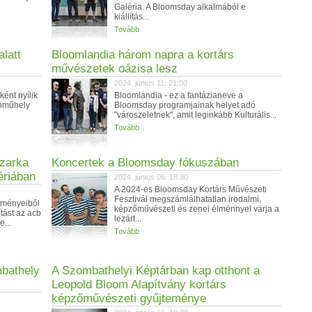
Galéria. A Bloomsday alkalmából e
kiállítás...
Tovább
alatt
Bloomlandia három napra a kortárs
művészetek oázisa lesz
2024. június 11. 21:00
ént nyílik
Bloomlandia - ez a fantázianeve a
tóműhely
Bloomsday programjainak helyet adó
"városzeletnek", amit leginkább Kulturális...
Tovább
Szarka
Koncertek a Bloomsday fókuszában
ériában
2024. június 06. 18:30
A 2024-es Bloomsday Kortárs Művészeti
Fesztivál megszámlálhatatlan irodalmi,
stményeiből
képzőművészeti és zenei élménnyel várja a
ítást az acb
lezárt...
...
Tovább
bathely
A Szombathelyi Képtárban kap otthont a
Leopold Bloom Alapítvány kortárs
képzőművészeti gyűjteménye