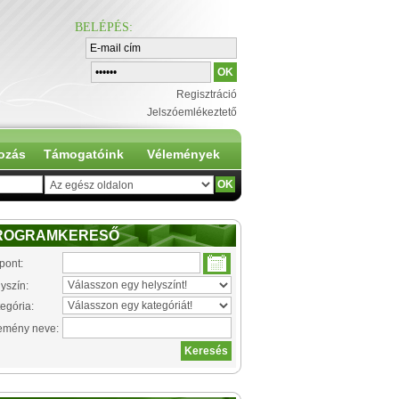
BELÉPÉS
:
Regisztráció
Jelszóemlékeztető
ozás
Támogatóink
Vélemények
ROGRAMKERESŐ
pont:
yszín:
egória:
emény neve: