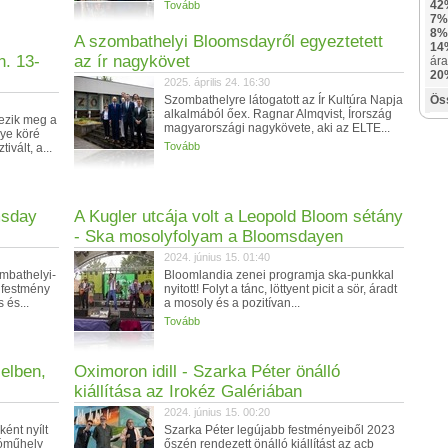
42
Tovább
7%
8%
A szombathelyi Bloomsdayről egyeztetett
14
. 13-
az ír nagykövet
ára
20
2025. április 24. 16:30
Szombathelyre látogatott az Ír Kultúra Napja
Ös
alkalmából őex. Ragnar Almqvist, Írország
dezik meg a
magyarországi nagykövete, aki az ELTE...
ye köré
Tovább
ivált, a...
msday
A Kugler utcája volt a Leopold Bloom sétány
- Ska mosolyfolyam a Bloomsdayen
2024. június 15. 01:40
mbathelyi-
Bloomlandia zenei programja ska-punkkal
alfestmény
nyitott! Folyt a tánc, löttyent picit a sör, áradt
 és...
a mosoly és a pozitívan...
Tovább
zelben,
Oximoron idill - Szarka Péter önálló
kiállítása az Irokéz Galériában
2024. június 15. 00:20
ént nyílt
Szarka Péter legújabb festményeiből 2023
tóműhely
őszén rendezett önálló kiállítást az acb