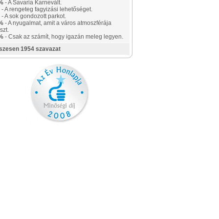
%
- A Savaria Karnevált.
- A rengeteg fagyizási lehetőséget.
- A sok gondozott parkot.
%
- A nyugalmat, amit a város atmoszférája
szt.
%
- Csak az számít, hogy igazán meleg legyen.
szesen 1954 szavazat