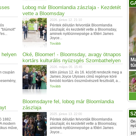
G
ysses
Lobog már Bloomlandia zászlaja - Kezdetét
vette a Bloomsday
2026. június 12. 21:10
tós
Péntek délután felvonták Bloomlandia
 "blúmolt"
zászlaját, és kezdetét vette a Bloomsday,
es...
aminek nyitóünnepsége a főtéri James
Joyce...
Tovább
 helyen
Oké, Bloomer! - Bloomsday, avagy ötnapos
Ma
kortárs kulturális nyüzsgés Szombathelyen
tú
2026. május 05. 15:45
m csupán
Idén június 12. és 16. között rendezik meg a
James Joyce Ulysses című regénye köré
s esemény,
fonódó kortárs összművészeti fesztivált, a...
Tovább
Bloomsdayre fel, lobog már Bloomlandia
ayt
zászlaja
S
2025. június 13. 22:00
ró 1882.
Péntek délután felvonták Bloomlandia
Ön 
. A modern
zászlaját, és kezdetét vette a Bloomsday,
ny
tikus műve,
aminek nyitóünnepsége a főtéri James
Joyce...
10