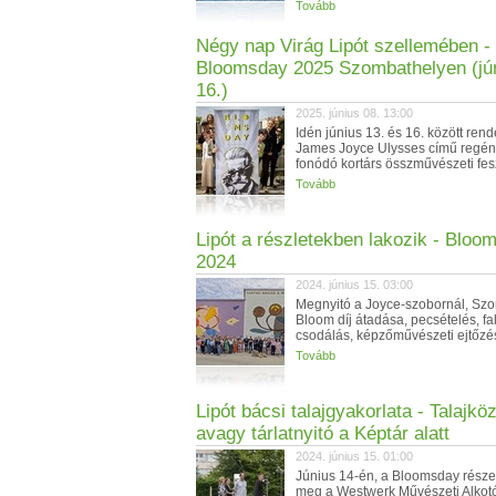
Tovább
Négy nap Virág Lipót szellemében -
Bloomsday 2025 Szombathelyen (jún
16.)
2025. június 08. 13:00
Idén június 13. és 16. között ren
James Joyce Ulysses című regén
fonódó kortárs összművészeti feszt
Tovább
Lipót a részletekben lakozik - Bloo
2024
2024. június 15. 03:00
Megnyitó a Joyce-szobornál, Szo
Bloom díj átadása, pecsételés, f
csodálás, képzőművészeti ejtőzés
Tovább
Lipót bácsi talajgyakorlata - Talajkö
avagy tárlatnyitó a Képtár alatt
2024. június 15. 01:00
Június 14-én, a Bloomsday részek
meg a Westwerk Művészeti Alko