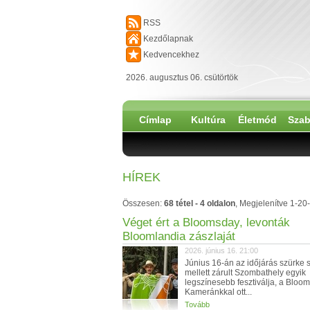
RSS
Kezdőlapnak
Kedvencekhez
2026. augusztus 06. csütörtök
Címlap
Kultúra
Életmód
Szab
HÍREK
Összesen:
68 tétel - 4 oldalon
, Megjelenítve 1-20-
Véget ért a Bloomsday, levonták
Bloomlandia zászlaját
2026. június 16. 21:00
Június 16-án az időjárás szürke 
mellett zárult Szombathely egyik
legszínesebb fesztiválja, a Bloo
Kameránkkal ott...
Tovább