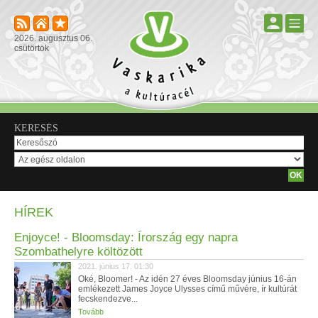
2026. augusztus 06.
csütörtök
KERESÉS
HÍREK
Enjoyce! - Bloomsday: Írország egy napra
Szombathelyre költözött
2021. június 17. 01:30
Oké, Bloomer! - Az idén 27 éves Bloomsday június 16-án
emlékezett James Joyce Ulysses című művére, ír kultúrát
fecskendezve...
Tovább