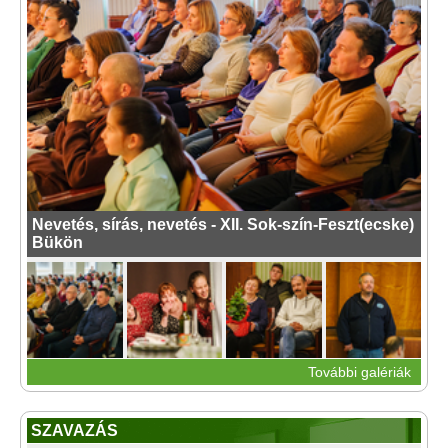
Nevetés, sírás, nevetés - XII. Sok-szín-Feszt(ecske)
Bükön
További galériák
SZAVAZÁS