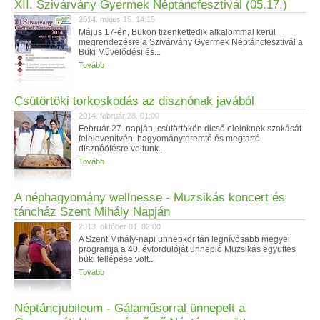
XII. Szivárvány Gyermek Néptáncfesztivál (05.17.)
2014. május 15. 14:15
Május 17-én, Bükön tizenkettedik alkalommal kerül
megrendezésre a Szivárvány Gyermek Néptáncfesztivál a
Büki Művelődési és...
Tovább
Csütörtöki torkoskodás az disznónak javából
2014. február 28. 01:00
Február 27. napján, csütörtökön dicső eleinknek szokását
felelevenítvén, hagyományteremtő és megtartó
disznóölésre voltunk...
Tovább
A néphagyomány wellnesse - Muzsikás koncert és
táncház Szent Mihály Napján
2013. október 01. 02:00
A Szent Mihály-napi ünnepkör tán legnívósabb megyei
programja a 40. évfordulóját ünneplő Muzsikás együttes
büki fellépése volt...
Tovább
Néptáncjubileum - Gálaműsorral ünnepelt a