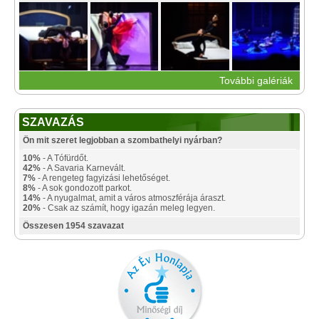
További galériák
SZAVAZÁS
Ön mit szeret legjobban a szombathelyi nyárban?
10%
- A Tófürdőt.
42%
- A Savaria Karnevált.
7%
- A rengeteg fagyizási lehetőséget.
8%
- A sok gondozott parkot.
14%
- A nyugalmat, amit a város atmoszférája áraszt.
20%
- Csak az számít, hogy igazán meleg legyen.
Összesen 1954 szavazat