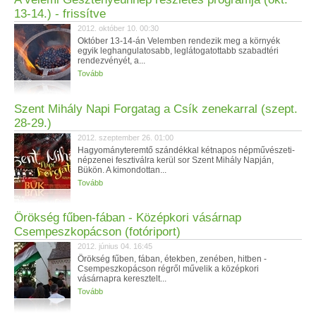
13-14.) - frissítve
2012. október 10. 00:30
Október 13-14-án Velemben rendezik meg a környék
egyik leghangulatosabb, leglátogatottabb szabadtéri
rendezvényét, a...
Tovább
Szent Mihály Napi Forgatag a Csík zenekarral (szept.
28-29.)
2012. szeptember 26. 01:00
Hagyományteremtő szándékkal kétnapos népművészeti-
népzenei fesztiválra kerül sor Szent Mihály Napján,
Bükön. A kimondottan...
Tovább
Örökség fűben-fában - Középkori vásárnap
Csempeszkopácson (fotóriport)
2012. június 04. 16:45
Örökség fűben, fában, étekben, zenében, hitben -
Csempeszkopácson régről művelik a középkori
vásárnapra keresztelt...
Tovább