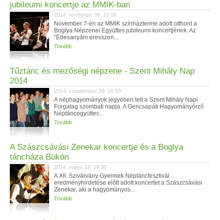
jubileumi koncertje az MMIK-ban
2014. november 09. 15:00
November 7-én az MMIK színházterme adott otthont a
Boglya Népzenei Együttes jubileumi koncertjének. Az
"Édesanyám eresszen...
Tovább
Tűztánc és mezőségi népzene - Szent Mihály Nap
2014
2014. szeptember 28. 16:50
A néphagyományok jegyében telt a Szent Mihály Napi
Forgatag szombati napja. A Gencsapáti Hagyományőrző
Néptáncegyüttes...
Tovább
A Szászcsávási Zenekar koncertje és a Boglya
táncháza Bükön
2014. május 18. 18:30
A XII. Szivárvány Gyermek Néptáncfesztivál
eredményhirdetése előtt adott koncertet a Szászcsávási
Zenekar, aki a hagyományos...
Tovább