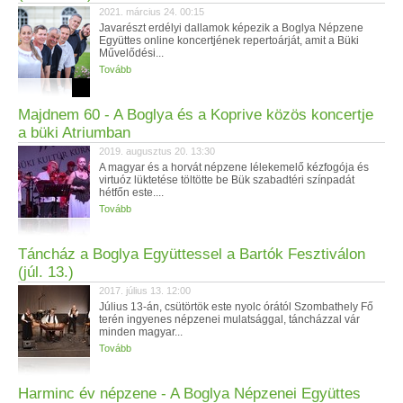
2021. március 24. 00:15
Javarészt erdélyi dallamok képezik a Boglya Népzene
Együttes online koncertjének repertoárját, amit a Büki
Művelődési...
Tovább
Majdnem 60 - A Boglya és a Koprive közös koncertje
a büki Atriumban
2019. augusztus 20. 13:30
A magyar és a horvát népzene lélekemelő kézfogója és
virtuóz lüktetése töltötte be Bük szabadtéri színpadát
hétfőn este....
Tovább
Táncház a Boglya Együttessel a Bartók Fesztiválon
(júl. 13.)
2017. július 13. 12:00
Július 13-án, csütörtök este nyolc órától Szombathely Fő
terén ingyenes népzenei mulatsággal, táncházzal vár
minden magyar...
Tovább
Harminc év népzene - A Boglya Népzenei Együttes