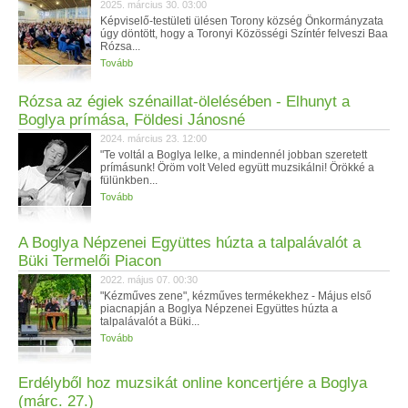
2025. március 30. 03:00
Képviselő-testületi ülésen Torony község Önkormányzata
úgy döntött, hogy a Toronyi Közösségi Színtér felveszi Baa
Rózsa...
Tovább
Rózsa az égiek szénaillat-ölelésében - Elhunyt a
Boglya prímása, Földesi Jánosné
2024. március 23. 12:00
"Te voltál a Boglya lelke, a mindennél jobban szeretett
prímásunk! Öröm volt Veled együtt muzsikálni! Örökké a
fülünkben...
Tovább
A Boglya Népzenei Együttes húzta a talpalávalót a
Büki Termelői Piacon
2022. május 07. 00:30
"Kézműves zene", kézműves termékekhez - Május első
piacnapján a Boglya Népzenei Együttes húzta a
talpalávalót a Büki...
Tovább
Erdélyből hoz muzsikát online koncertjére a Boglya
(márc. 27.)