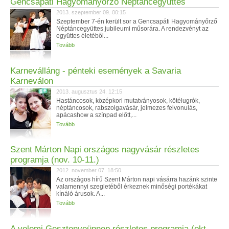
Gencsapáti Hagyományőrző Néptáncegyüttes
2013. szeptember 09. 00:15
Szeptember 7-én került sor a Gencsapáti Hagyományőrző
Néptáncegyüttes jubileumi műsorára. A rendezvényt az
együttes életéből...
Tovább
Karneválláng - pénteki események a Savaria
Karneválon
2013. augusztus 24. 12:15
Hastáncosok, középkori mutatványosok, kötélugrók,
néptáncosok, rabszolgavásár, jelmezes felvonulás,
apácashow a színpad előtt,...
Tovább
Szent Márton Napi országos nagyvásár részletes
programja (nov. 10-11.)
2012. november 07. 18:50
Az országos hírű Szent Márton napi vásárra hazánk szinte
valamennyi szegletéből érkeznek minőségi portékákat
kínáló árusok. A...
Tovább
A velemi Gesztenyeünnep részletes programja (okt.