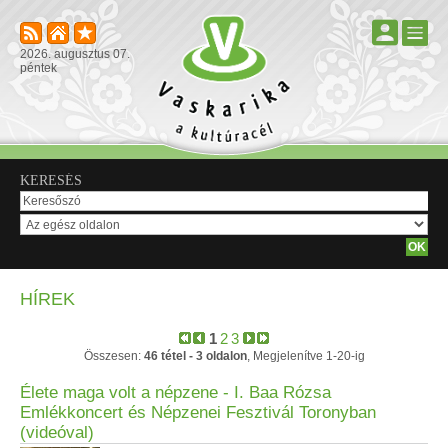
2026. augusztus 07.
péntek
KERESÉS
HÍREK
1
2
3
Összesen:
46 tétel - 3 oldalon
, Megjelenítve 1-20-ig
Élete maga volt a népzene - I. Baa Rózsa
Emlékkoncert és Népzenei Fesztivál Toronyban
(videóval)