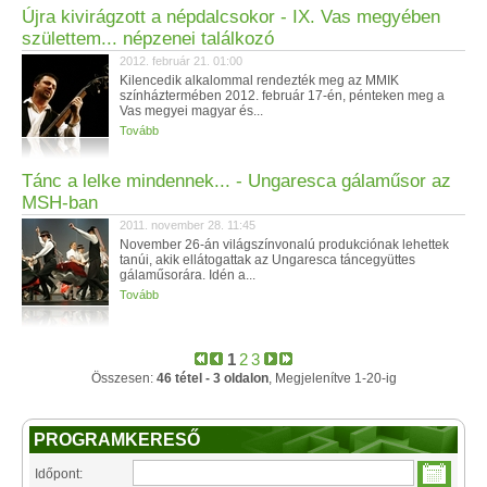
Újra kivirágzott a népdalcsokor - IX. Vas megyében
születtem... népzenei találkozó
2012. február 21. 01:00
Kilencedik alkalommal rendezték meg az MMIK
színháztermében 2012. február 17-én, pénteken meg a
Vas megyei magyar és...
Tovább
Tánc a lelke mindennek... - Ungaresca gálaműsor az
MSH-ban
2011. november 28. 11:45
November 26-án világszínvonalú produkciónak lehettek
tanúi, akik ellátogattak az Ungaresca táncegyüttes
gálaműsorára. Idén a...
Tovább
1
2
3
Összesen:
46 tétel - 3 oldalon
, Megjelenítve 1-20-ig
PROGRAMKERESŐ
Időpont: