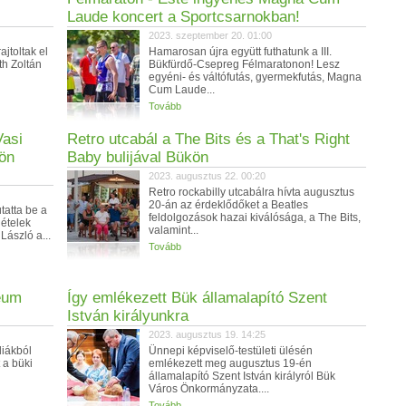
Laude koncert a Sportcsarnokban!
2023. szeptember 20. 01:00
jtoltak el
Hamarosan újra együtt futhatunk a III.
th Zoltán
Bükfürdő-Csepreg Félmaratonon! Lesz
egyéni- és váltófutás, gyermekfutás, Magna
Cum Laude...
Tovább
Vasi
Retro utcabál a The Bits és a That's Right
kön
Baby bulijával Bükön
2023. augusztus 22. 00:20
Retro rockabilly utcabálra hívta augusztus
20-án az érdeklődőket a Beatles
atta be a
feldolgozások hazai kiválósága, a The Bits,
 ételek
valamint...
László a...
Tovább
eum
Így emlékezett Bük államalapító Szent
István királyunkra
2023. augusztus 19. 14:25
iákból
Ünnepi képviselő-testületi ülésén
 a büki
emlékezett meg augusztus 19-én
államalapító Szent István királyról Bük
Város Önkormányzata....
Tovább