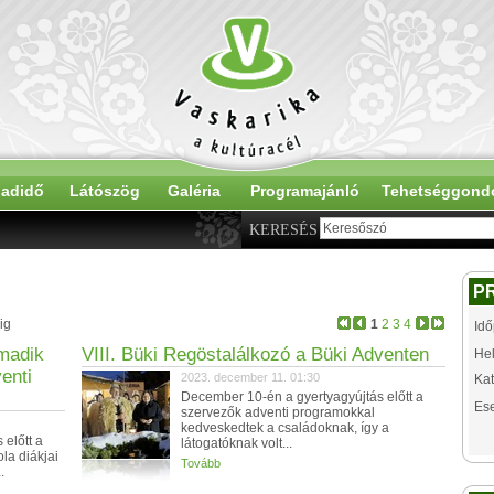
adidő
Látószög
Galéria
Programajánló
Tehetséggond
KERESÉS
P
ig
1
2
3
4
Idő
rmadik
VIII. Büki Regöstalálkozó a Büki Adventen
Hel
enti
2023. december 11. 01:30
Kat
December 10-én a gyertyagyújtás előtt a
Es
szervezők adventi programokkal
kedveskedtek a családoknak, így a
előtt a
látogatóknak volt...
la diákjai
Tovább
.