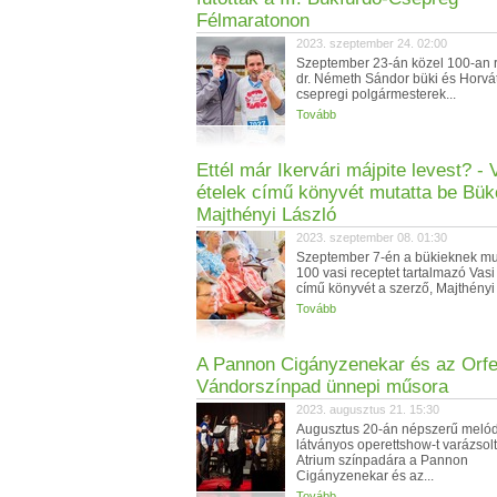
Félmaratonon
2023. szeptember 24. 02:00
Szeptember 23-án közel 100-an ra
dr. Németh Sándor büki és Horvá
csepregi polgármesterek...
Tovább
Ettél már Ikervári májpite levest? - 
ételek című könyvét mutatta be Bü
Majthényi László
2023. szeptember 08. 01:30
Szeptember 7-én a bükieknek mut
100 vasi receptet tartalmazó Vasi
című könyvét a szerző, Majthényi 
Tovább
A Pannon Cigányzenekar és az Orf
Vándorszínpad ünnepi műsora
2023. augusztus 21. 15:30
Augusztus 20-án népszerű melód
látványos operettshow-t varázsolt
Atrium színpadára a Pannon
Cigányzenekar és az...
Tovább