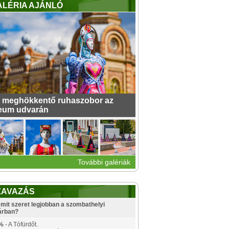
ALÉRIA AJÁNLÓ
 meghökkentő ruhaszobor az
eum udvarán
További galériák
ZAVAZÁS
mit szeret legjobban a szombathelyi
árban?
%
- A Tófürdőt.