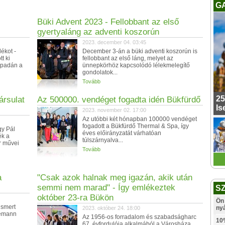
G
Büki Advent 2023 - Fellobbant az első
gyertyaláng az adventi koszorún
2023. december 04. 03:45
ékot -
December 3-án a büki adventi koszorún is
t ki
fellobbant az első láng, melyet az
npadán a
ünnepkörhöz kapcsolódó lélekmelegítő
gondolatok...
Tovább
25
ársulat
Az 500000. vendéget fogadta idén Bükfürdő
Is
2023. november 02. 17:00
Az utóbbi két hónapban 100000 vendéget
fogadott a Bükfürdő Thermal & Spa, így
y Pál
éves előirányzatát várhatóan
ék a
túlszárnyalva...
r művei
Tovább
a
"Csak azok halnak meg igazán, akik után
semmi nem marad" - Így emlékeztek
S
október 23-ra Bükön
Ön 
ismert
ny
2023. október 24. 18:00
lemann
Az 1956-os forradalom és szabadságharc
10
67. évfordulója alkalmából a Városháza