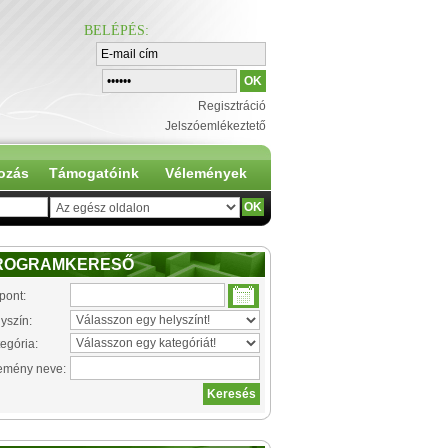
BELÉPÉS
:
Regisztráció
Jelszóemlékeztető
ozás
Támogatóink
Vélemények
ROGRAMKERESŐ
pont:
yszín:
egória:
emény neve: