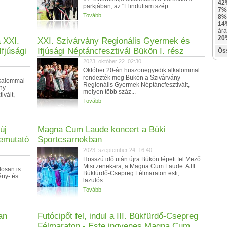
42
parkjában, az "Elindultam szép...
7%
Tovább
8%
14
ára
20
a XXI.
XXI. Szivárvány Regionális Gyermek és
fjúsági
Ifjúsági Néptáncfesztivál Bükön I. rész
Ös
2023. október 22. 02:30
Október 20-án huszonegyedik alkalommal
rendezték meg Bükön a Szivárvány
lkalommal
Regionális Gyermek Néptáncfesztivált,
ny
melyen több száz...
ivált,
Tovább
új
Magna Cum Laude koncert a Büki
bemutató
Sportcsarnokban
2023. szeptember 24. 16:40
Hosszú idő után újra Bükön lépett fel Mező
Misi zenekara, a Magna Cum Laude. A III.
losan is
Bükfürdő-Csepreg Félmaraton esti,
ény- és
lazulós...
Tovább
an
Futócipőt fel, indul a III. Bükfürdő-Csepreg
Félmaraton - Este ingyenes Magna Cum