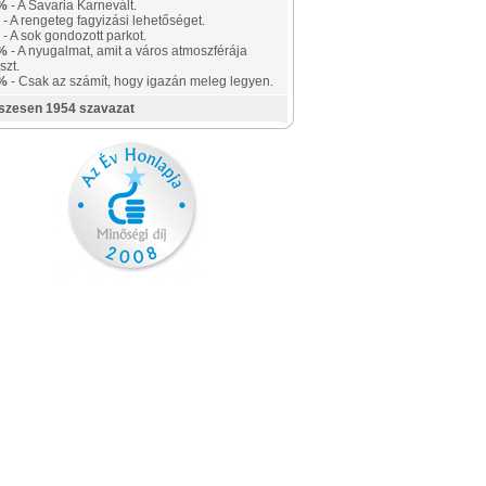
%
- A Savaria Karnevált.
- A rengeteg fagyizási lehetőséget.
- A sok gondozott parkot.
%
- A nyugalmat, amit a város atmoszférája
szt.
%
- Csak az számít, hogy igazán meleg legyen.
szesen 1954 szavazat