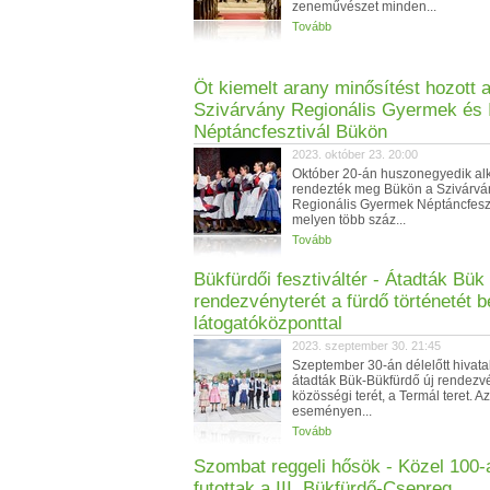
zeneművészet minden...
Tovább
Öt kiemelt arany minősítést hozott 
Szivárvány Regionális Gyermek és I
Néptáncfesztivál Bükön
2023. október 23. 20:00
Október 20-án huszonegyedik a
rendezték meg Bükön a Szivárvá
Regionális Gyermek Néptáncfeszt
melyen több száz...
Tovább
Bükfürdői fesztiváltér - Átadták Bük 
rendezvényterét a fürdő történetét 
látogatóközponttal
2023. szeptember 30. 21:45
Szeptember 30-án délelőtt hivata
átadták Bük-Bükfürdő új rendezv
közösségi terét, a Termál teret. Az
eseményen...
Tovább
Szombat reggeli hősök - Közel 100-
futottak a III. Bükfürdő-Csepreg