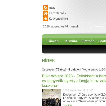
RSS
Kezdőlapnak
Kedvencekhez
2026. augusztus 07. péntek
Címlap
Kultúra
Életmód
Szab
HÍREK
Összesen:
79 tétel - 4 oldalon
, Megjelenítve 1-20-
Büki Advent 2023 - Fellobbant a ha
és negyedik gyertya lángja is az adv
koszorún
2023. december 17. 22:00
December 17-én a gyertyagyújtás 
Felsőbüki Nagy Pál Általános Isko
adták elő a "Szeretet ereje" című..
Tovább