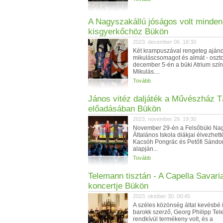
A Nagyszakállú jóságos volt minden
kisgyerkőchöz Bükön
2023. december 06. 18:30
Két krampuszával rengeteg ajánd
mikuláscsomagot és almát - osztot
december 5-én a büki Atrium szí
Mikulás....
Tovább
János vitéz daljáték a Művészház T
előadásában Bükön
2023. november 29. 19:30
November 29-én a Felsőbüki Nag
Általános Iskola diákjai élvezhett
Kacsóh Pongrác és Petőfi Sándo
alapján...
Tovább
Telemann tisztán - A Capella Savari
koncertje Bükön
2023. október 30. 00:45
A széles közönség által kevésbé 
barokk szerző, Georg Philipp Te
rendkívül termékeny volt, és a