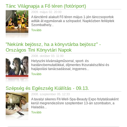
Tánc Világnapja a Fő téren (fotóriport)
2009. május 02. 20:00
A tánctérré alakult Fő téren május 1-jén tánccsoportok
adták át egymásnak a színpadot. Napközben felléptek
Szombathely...
Tovább
"Nekünk bejössz, ha a könyvtárba bejössz" -
Országos Tini Könyvtári Napok
2008. október 03. 11:00
Helyszíni kívánságműsorral, sport- és
hastáncbemutatókkal, díjmentes frizurakészítési és
hajápolási tanácsadással, ingyenes...
Tovább
Szépség és Egészség Kiállítás - 09.13.
2008. szeptember 05. 12:33
A tavalyi sikeres Fit-Well-Spa-Beauty Expo folytatásaként
kerül megrendezésre szeptember 13-án szombaton, a
Haladás...
Tovább