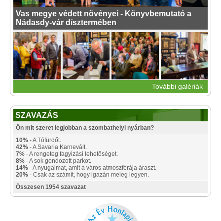
Vas megye védett növényei - Könyvbemutató a
Nádasdy-vár dísztermében
További galériák
SZAVAZÁS
Ön mit szeret legjobban a szombathelyi nyárban?
10%
- A Tófürdőt.
42%
- A Savaria Karnevált.
7%
- A rengeteg fagyizási lehetőséget.
8%
- A sok gondozott parkot.
14%
- A nyugalmat, amit a város atmoszférája áraszt.
20%
- Csak az számít, hogy igazán meleg legyen.
Összesen 1954 szavazat