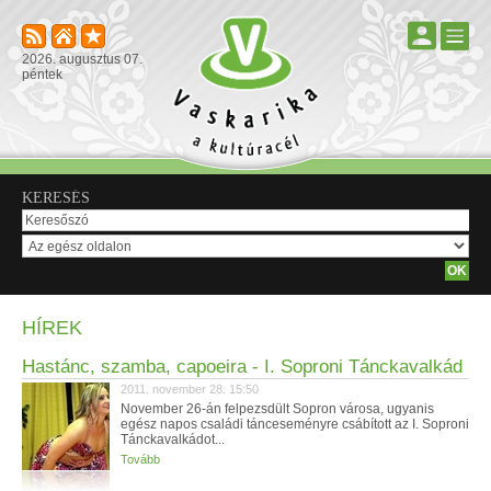
2026. augusztus 07.
péntek
KERESÉS
HÍREK
Hastánc, szamba, capoeira - I. Soproni Tánckavalkád
2011. november 28. 15:50
November 26-án felpezsdült Sopron városa, ugyanis
egész napos családi tánceseményre csábított az I. Soproni
Tánckavalkádot...
Tovább