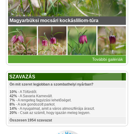
Magyarbüksi mocsári kockásliliom-túra
További galériák
SZAVAZÁS
Ön mit szeret legjobban a szombathelyi nyárban?
10%
- A Tófürdőt.
42%
- A Savaria Karnevált.
7%
- A rengeteg fagyizási lehetőséget.
8%
- A sok gondozott parkot.
14%
- A nyugalmat, amit a város atmoszférája áraszt.
20%
- Csak az számít, hogy igazán meleg legyen.
Összesen 1954 szavazat