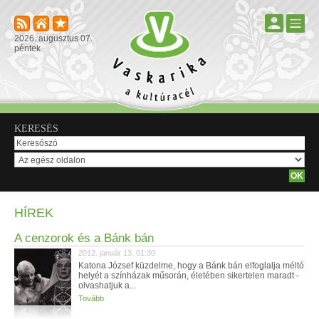
2026. augusztus 07.
péntek
KERESÉS
HÍREK
A cenzorok és a Bánk bán
2012. január 13. 01:30
Katona József küzdelme, hogy a Bánk bán elfoglalja méltó
helyét a színházak műsorán, életében sikertelen maradt -
olvashatjuk a...
Tovább