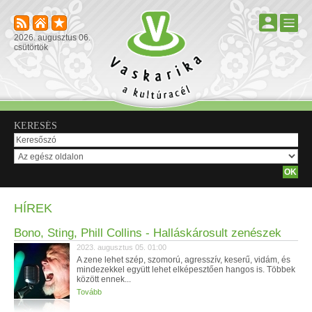
2026. augusztus 06.
csütörtök
KERESÉS
HÍREK
Bono, Sting, Phill Collins - Halláskárosult zenészek
2023. augusztus 05. 01:00
A zene lehet szép, szomorú, agresszív, keserű, vidám, és
mindezekkel együtt lehet elképesztően hangos is. Többek
között ennek...
Tovább