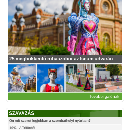
25 meghökkentő ruhaszobor az Iseum udvarán
További galériák
SZAVAZÁS
Ön mit szeret legjobban a szombathelyi nyárban?
10%
- A Tófürdőt.