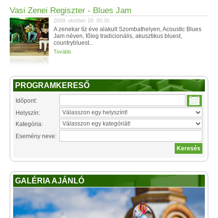
Vasi Zenei Regiszter - Blues Jam
2009. október 28. 00:30
A zenekar tíz éve alakult Szombathelyen, Acoustic Blues
Jam néven, főleg tradicionális, akusztikus bluest,
countrybluest...
Tovább
PROGRAMKERESŐ
Időpont:
Helyszín:
Kategória:
Esemény neve:
GALÉRIA AJÁNLÓ