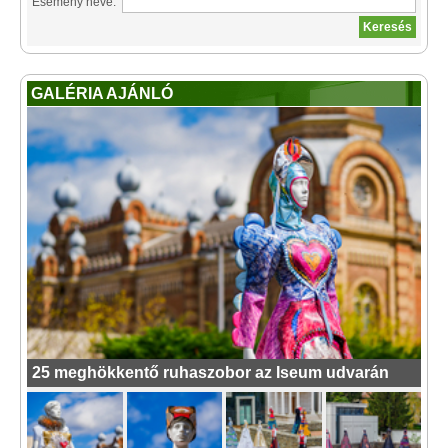
Esemény neve:
GALÉRIA AJÁNLÓ
25 meghökkentő ruhaszobor az Iseum udvarán