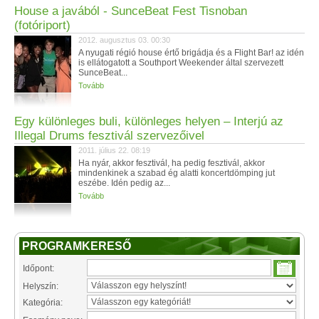
House a javából - SunceBeat Fest Tisnoban
(fotóriport)
2012. augusztus 03. 00:30
A nyugati régió house értő brigádja és a Flight Bar! az idén
is ellátogatott a Southport Weekender által szervezett
SunceBeat...
Tovább
Egy különleges buli, különleges helyen – Interjú az
Illegal Drums fesztivál szervezőivel
2011. július 22. 08:19
Ha nyár, akkor fesztivál, ha pedig fesztivál, akkor
mindenkinek a szabad ég alatti koncertdömping jut
eszébe. Idén pedig az...
Tovább
PROGRAMKERESŐ
Időpont:
Helyszín:
Kategória: