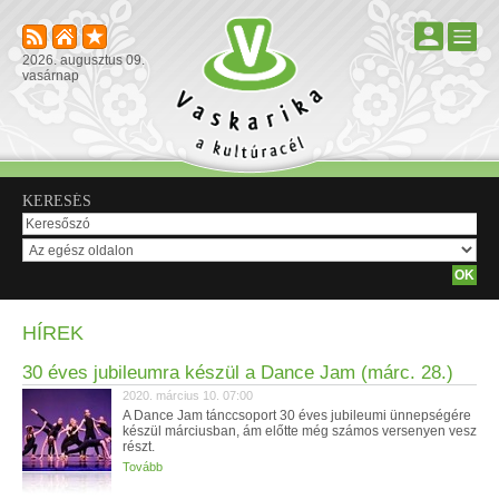
2026. augusztus 09.
vasárnap
KERESÉS
HÍREK
30 éves jubileumra készül a Dance Jam (márc. 28.)
2020. március 10. 07:00
A Dance Jam tánccsoport 30 éves jubileumi ünnepségére
készül márciusban, ám előtte még számos versenyen vesz
részt.
Tovább