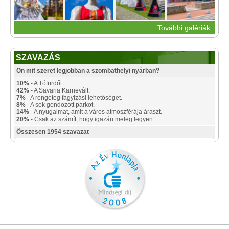
További galériák
SZAVAZÁS
Ön mit szeret legjobban a szombathelyi nyárban?
10%
- A Tófürdőt.
42%
- A Savaria Karnevált.
7%
- A rengeteg fagyizási lehetőséget.
8%
- A sok gondozott parkot.
14%
- A nyugalmat, amit a város atmoszférája áraszt.
20%
- Csak az számít, hogy igazán meleg legyen.
Összesen 1954 szavazat