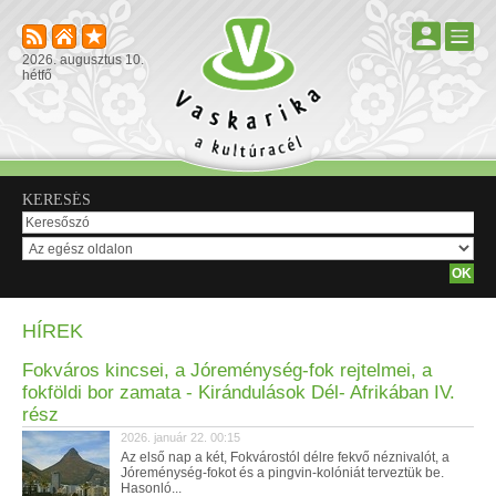
2026. augusztus 10.
hétfő
KERESÉS
HÍREK
Fokváros kincsei, a Jóreménység-fok rejtelmei, a
fokföldi bor zamata - Kirándulások Dél- Afrikában IV.
rész
2026. január 22. 00:15
Az első nap a két, Fokvárostól délre fekvő néznivalót, a
Jóreménység-fokot és a pingvin-kolóniát terveztük be.
Hasonló...