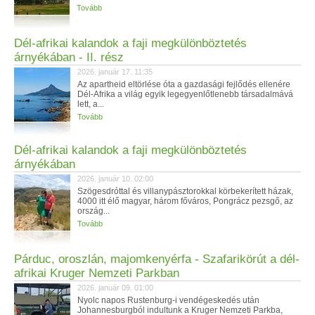
Tovább
Dél-afrikai kalandok a faji megkülönböztetés
árnyékában - II. rész
2026. január 17. 11:35
Az apartheid eltörlése óta a gazdasági fejlődés ellenére
Dél-Afrika a világ egyik legegyenlőtlenebb társadalmává
lett, a...
Tovább
Dél-afrikai kalandok a faji megkülönböztetés
árnyékában
2026. január 10. 02:00
Szögesdróttal és villanypásztorokkal körbekerített házak,
4000 itt élő magyar, három főváros, Pongrácz pezsgő, az
ország...
Tovább
Párduc, oroszlán, majomkenyérfa - Szafarikörút a dél-
afrikai Kruger Nemzeti Parkban
2026. január 09. 01:00
Nyolc napos Rustenburg-i vendégeskedés után
Johannesburgból indultunk a Kruger Nemzeti Parkba,