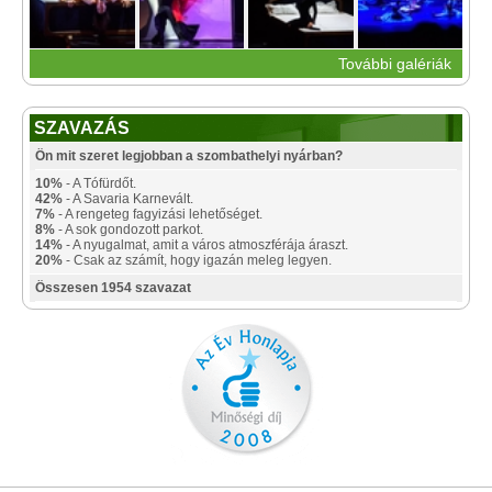
További galériák
SZAVAZÁS
Ön mit szeret legjobban a szombathelyi nyárban?
10%
- A Tófürdőt.
42%
- A Savaria Karnevált.
7%
- A rengeteg fagyizási lehetőséget.
8%
- A sok gondozott parkot.
14%
- A nyugalmat, amit a város atmoszférája áraszt.
20%
- Csak az számít, hogy igazán meleg legyen.
Összesen 1954 szavazat