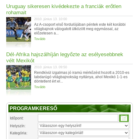
Uruguay sikeresen kivédekezte a franciák erőtlen
rohamait
2010. június 13. 10:00
Az A-csoport első fordulójában péntek este két korábbi
világbajnok válogatott ütközött meg egymással, az
előzetesen a...
Tovább
Dél-Afrika hajszálhíján legyőzte az esélyesebbnek
vélt Mexikót
2010. június 13. 09:50
Rendkívül izgalmas jó iramú mérkőzést hozott a 2010-es
labdarúgó világbajnokság nyitánya, ahol Mexikó 1-1-es
döntetlent ért el...
Tovább
PROGRAMKERESŐ
Időpont:
Helyszín:
Kategória: