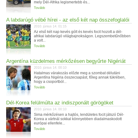
mely Dél-Afrika legismertebb és...
Tovább
A labdarúgó vébé hírei - az első két nap összefoglalói
2010. június 14. 01:15
Az első két nap kevés gólt és kevés focit hozott a dél-
afrikai labdarúgó világbajnokságon. Legszembetűnőbben
a volt...
Tovább
Argentína küzdelmes mérkőzésen begyűrte Nigériát
2010. június 14. 00:10
Hatalmas várakozás előzte meg a szombat délutáni
Argentína Nigéria összecsapást, főleg annak tükrében,
hogy a csoportból...
Tovább
Dél-Korea felülmúlta az indiszponált görögöket
2010. június 14. 00:10
Sima mérkőzésen a hajtós, lendületes focit játszó Dél-
Korea a vártnál sokkal könnyebben diadalmaskodott
európai ellenfele...
Tovább