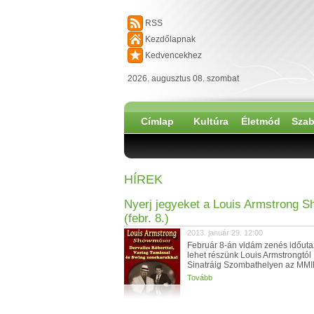
RSS
Kezdőlapnak
Kedvencekhez
2026. augusztus 08. szombat
Címlap
Kultúra
Életmód
Szab
HÍREK
Nyerj jegyeket a Louis Armstrong S
(febr. 8.)
2013. január 29. 12:00
Február 8-án vidám zenés időut
lehet részünk Louis Armstrongtól
Sinatráig Szombathelyen az MMIK
Tovább