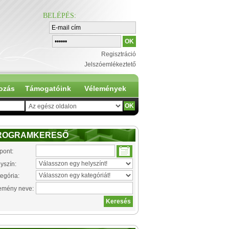
BELÉPÉS
:
Regisztráció
Jelszóemlékeztető
ozás
Támogatóink
Vélemények
ROGRAMKERESŐ
pont:
yszín:
egória:
emény neve: