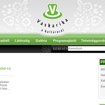
adidő
Látószög
Galéria
Programajánló
Tehetséggond
KERESÉS
P
how-ra
Idő
Hel
Kat
azásban
 Frank
Es
-ban....