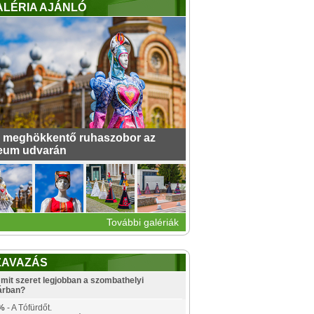
ALÉRIA AJÁNLÓ
 meghökkentő ruhaszobor az
eum udvarán
További galériák
ZAVAZÁS
mit szeret legjobban a szombathelyi
árban?
%
- A Tófürdőt.