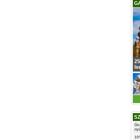
G
25
Is
S
Ön 
ny
10