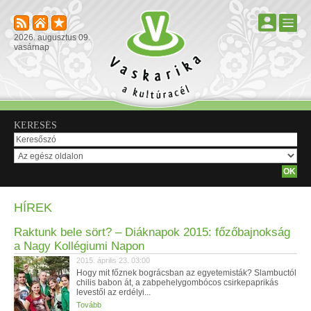
2026. augusztus 09.
vasárnap
KERESÉS
HÍREK
Raktunk bele sört? – Diáknapok 2015: főzőbajnokság
a Nagy Kollégiumi Napon
2015. április 23. 03:00
Hogy mit főznek bográcsban az egyetemisták? Slambuctól
chilis babon át, a zabpehelygombócos csirkepaprikás
levestől az erdélyi...
Tovább