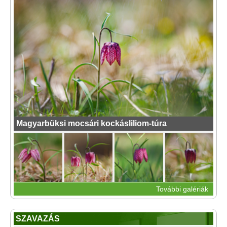
Magyarbüksi mocsári kockásliliom-túra
További galériák
SZAVAZÁS