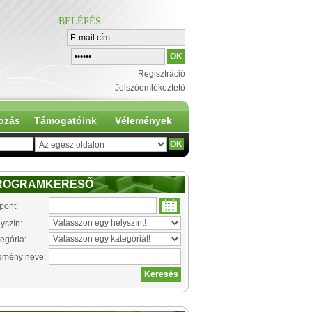
BELÉPÉS
:
Regisztráció
Jelszóemlékeztető
ozás
Támogatóink
Vélemények
ROGRAMKERESŐ
pont:
yszín:
egória:
emény neve: