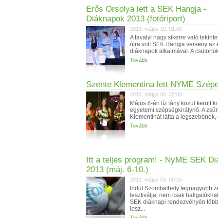
Erős Orsolya lett a SEK Hangja -
Diáknapok 2013 (fotóriport)
2013. május 10. 01:00
A tavalyi nagy sikerre való tekinte
újra volt SEK Hangja verseny az
diáknapok alkalmával. A csütörtök
Tovább
Szente Klementina lett NYME Szép
2013. május 08. 22:00
Május 8-án tíz lány közül került ki
egyetemi szépségkirálynő. A zsűr
Klementinát látta a legszebbnek, e
Tovább
Itt a teljes program! - NyME SEK D
2013 (máj. 6-10.)
2013. május 03. 00:15
Indul Szombathely legnagyobb z
fesztiválja, nem csak hallgatókn
SEK diáknapi rendezvényén több
lesz...
Tovább