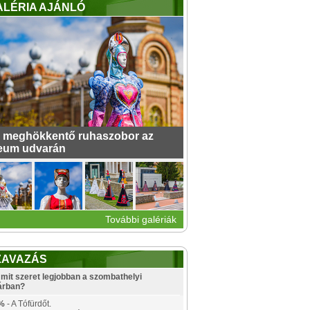
ALÉRIA AJÁNLÓ
 meghökkentő ruhaszobor az
eum udvarán
További galériák
ZAVAZÁS
mit szeret legjobban a szombathelyi
árban?
%
- A Tófürdőt.