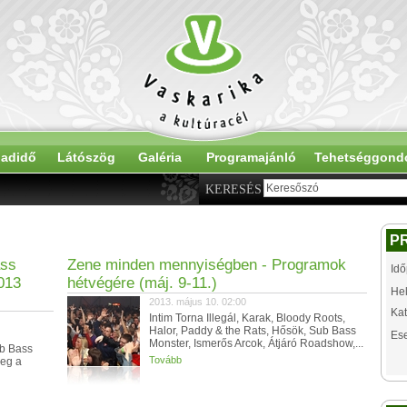
adidő
Látószög
Galéria
Programajánló
Tehetséggond
KERESÉS
P
ass
Zene minden mennyiségben - Programok
Idő
013
hétvégére (máj. 9-11.)
Hel
2013. május 10. 02:00
Kat
Intim Torna Illegál, Karak, Bloody Roots,
Halor, Paddy & the Rats, Hősök, Sub Bass
Es
Monster, Ismerős Arcok, Átjáró Roadshow,...
b Bass
Tovább
meg a