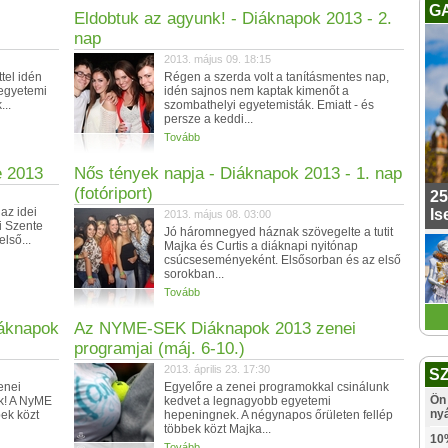
G
Eldobtuk az agyunk! - Diáknapok 2013 - 2.
nap
2013. május 09. 18:15
ttel idén
Régen a szerda volt a tanításmentes nap,
 egyetemi
idén sajnos nem kaptak kimenőt a
...
szombathelyi egyetemisták. Emiatt - és
persze a keddi...
Tovább
e 2013
Nős tények napja - Diáknapok 2013 - 1. nap
(fotóriport)
25
 az idei
Is
2013. május 08. 03:00
i Szente
Jó háromnegyed háznak szövegelte a tutit
lső...
Majka és Curtis a diáknapi nyitónap
csúcseseményeként. Elsősorban és az első
sorokban...
Tovább
iáknapok
Az NYME-SEK Diáknapok 2013 zenei
programjai (máj. 6-10.)
2013. április 23. 17:30
S
enei
Egyelőre a zenei programokkal csinálunk
Ön 
ak! A NyME
kedvet a legnagyobb egyetemi
ny
ek közt
hepeningnek. A négynapos őrületen fellép
többek közt Majka...
10
Tovább