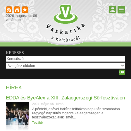
2026. augusztus 09.
vasárnap
KERESÉS
HÍREK
EDDA és ByeAlex a XIII. Zalaegerszegi Sörfesztiválon
2024. május 05. 15:45
A pénteki, esővel tarkított teltházas nap után szombaton
ragyogó napsütés fogadta Zalaegerszegen a
fesztiválozókat, akik ismét...
Tovább