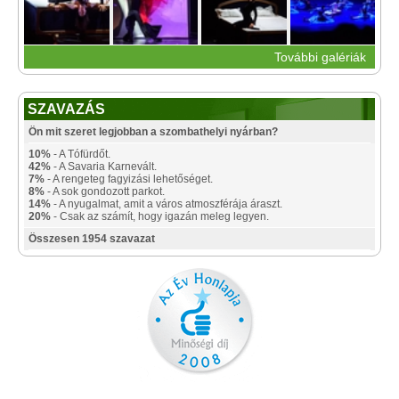
További galériák
SZAVAZÁS
Ön mit szeret legjobban a szombathelyi nyárban?
10%
- A Tófürdőt.
42%
- A Savaria Karnevált.
7%
- A rengeteg fagyizási lehetőséget.
8%
- A sok gondozott parkot.
14%
- A nyugalmat, amit a város atmoszférája áraszt.
20%
- Csak az számít, hogy igazán meleg legyen.
Összesen 1954 szavazat