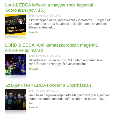
Lord & EDDA Művek: a magyar rock legendái
Sopronban (nov. 16.)
2018. november 15. 15:00
A kör közepén állok, körbevesznek jó barátok… Legyen ez
az alaphang arra a hatalmas rockbulira, amit november
16-án rendeznek...
Tovább
LORD & EDDA: Ami kamaszkorodban megérint,
örökre veled marad
2018. november 09. 15:30
Mit tudtam én, mi az a Lord. Mit tudtam én bármit is a
zenéről akkor, tizenegykét éves csitriként.
Tovább
Szálljunk fel! - EDDA koncert a Sportházban
2017. október 30. 00:30
Idei utolsó nagykoncertjét adta Magyarországon a jövő évi
budapesti arénakoncertje előtt október 28-án az EDDA
az...
Tovább