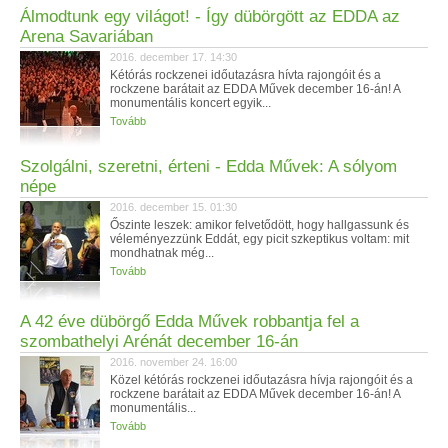
Álmodtunk egy világot! - Így dübörgött az EDDA az
Arena Savariában
2016. december 17. 14:30
Kétórás rockzenei időutazásra hívta rajongóit és a
rockzene barátait az EDDA Művek december 16-án! A
monumentális koncert egyik...
Tovább
Szolgálni, szeretni, érteni - Edda Művek: A sólyom
népe
2016. december 15. 01:30
Őszinte leszek: amikor felvetődött, hogy hallgassunk és
véleményezzünk Eddát, egy picit szkeptikus voltam: mit
mondhatnak még...
Tovább
A 42 éve dübörgő Edda Művek robbantja fel a
szombathelyi Arénát december 16-án
2016. november 24. 16:00
Közel kétórás rockzenei időutazásra hívja rajongóit és a
rockzene barátait az EDDA Művek december 16-án! A
monumentális...
Tovább