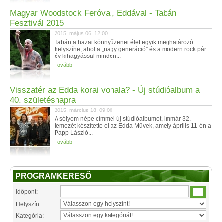
Magyar Woodstock Feróval, Eddával - Tabán
Fesztivál 2015
2015. május 06. 12:00
Tabán a hazai könnyűzenei élet egyik meghatározó
helyszíne, ahol a „nagy generáció” és a modern rock pár
év kihagyással minden...
Tovább
Visszatér az Edda korai vonala? - Új stúdióalbum a
40. születésnapra
2015. március 18. 09:00
A sólyom népe címmel új stúdióalbumot, immár 32.
lemezét készítette el az Edda Művek, amely április 11-én a
Papp László...
Tovább
PROGRAMKERESŐ
Időpont:
Helyszín:
Kategória: