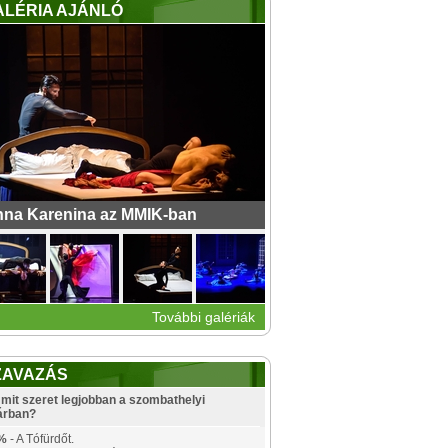
ALÉRIA AJÁNLÓ
na Karenina az MMIK-ban
További galériák
ZAVAZÁS
mit szeret legjobban a szombathelyi
árban?
%
- A Tófürdőt.