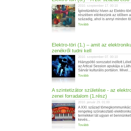
2010. szeptember 17. 00:10
Ígéretünkhöz híven az Elektro-töri
részében elérkezünk az időben a
századig, ahol is annyi minden tör
Tovább
Elektro-töri (1.) – amit az elektronik
zenékről tudni kell
2010. szeptember 07. 00:10
Hiánypótló sorozatot indított Lél
az Artical Session apukája a Láth
Sárvár kulturális portálon. Mivel...
Tovább
A szintetizátor születése - az elektr
zenei forradalom (1.rész)
2010. január 29. 01:00
A XXI. század tömegkommunikáci
rengeteg szórakoztató elektronik
termékkel lát ugyan el bennünket
kevés...
Tovább