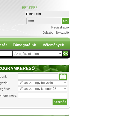
BELÉPÉS
:
Regisztráció
Jelszóemlékeztető
ozás
Támogatóink
Vélemények
ROGRAMKERESŐ
pont:
yszín:
egória:
emény neve: