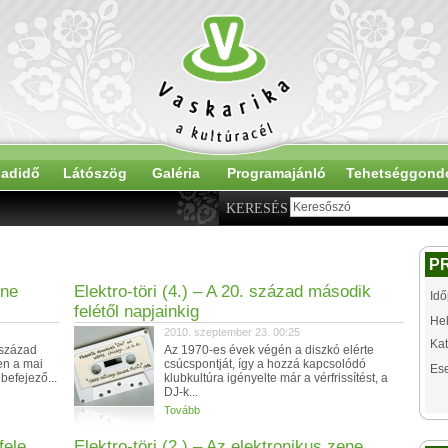
adidő
Látószög
Galéria
Programajánló
Tehetséggond
KERESÉS
P
ene
Elektro-töri (4.) – A 20. század második
Idő
felétől napjainkig
Hel
2010. szeptember 23. 00:25
Kat
 század
Az 1970-es évek végén a diszkó elérte
en a mai
csúcspontját, így a hozzá kapcsolódó
Es
 befejező...
klubkultúra igényelte már a vérfrissítést, a
DJ-k...
Tovább
fele
Elektro-töri (2.) – Az elektronikus zene