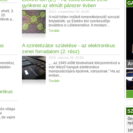
G
gyökerei az elmúlt párezer évben
 eheti, 3.
2010. szeptember 09. 20:00
 20.
A múlt héten indított ismeretterjesztő sorozat
ténik a...
folytatódik, az Elektro-töri szerkesztője
továbbra is Lélekrendész. A mostani...
Tovább
us
A szintetizátor születése - az elektronikus
zenei forradalom (2. rész)
2010. március 06. 03:00
ekrendész,
„…az 1945 előtti törekvések túlnyomórészt a
An
atatlan
már létező hangok elektronikus
manipulációjára épülnek, irányulnak.” Ha az
ember...
Tovább
onikus
ós világa
S
ai
, de vajmi
Ön 
ny
10