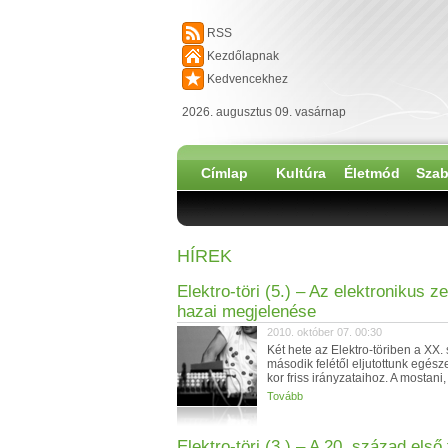
RSS
Kezdőlapnak
Kedvencekhez
2026. augusztus 09. vasárnap
Címlap
Kultúra
Életmód
Szab
HÍREK
Elektro-töri (5.) – Az elektronikus z
hazai megjelenése
2010. október 07. 00:30
Két hete az Elektro-töriben a XX.
második felétől eljutottunk egész
kor friss irányzataihoz. A mostani,
Tovább
Elektro-töri (3.) – A 20. század első 