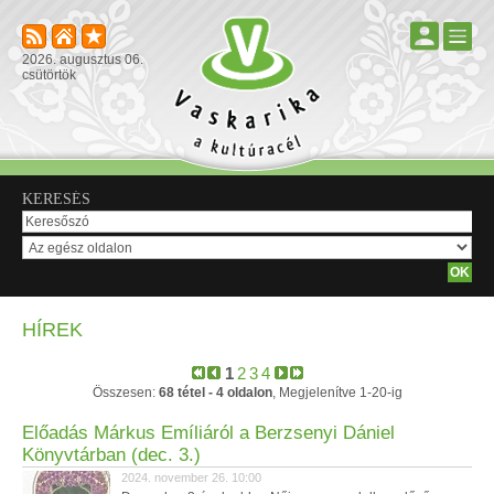
2026. augusztus 06.
csütörtök
KERESÉS
HÍREK
1
2
3
4
Összesen:
68 tétel - 4 oldalon
, Megjelenítve 1-20-ig
Előadás Márkus Emíliáról a Berzsenyi Dániel
Könyvtárban (dec. 3.)
2024. november 26. 10:00