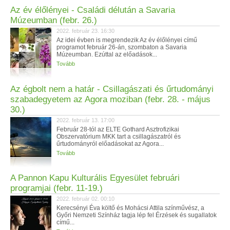
Az év élőlényei - Családi délután a Savaria
Múzeumban (febr. 26.)
2022. február 23. 16:30
Az idei évben is megrendezik Az év élőlényei című
programot február 26-án, szombaton a Savaria
Múzeumban. Ezúttal az előadások...
Tovább
Az égbolt nem a határ - Csillagászati és űrtudományi
szabadegyetem az Agora moziban (febr. 28. - május
30.)
2022. február 13. 17:00
Február 28-tól az ELTE Gothard Asztrofizikai
Obszervatórium MKK tart a csillagászatról és
űrtudományról előadásokat az Agora...
Tovább
A Pannon Kapu Kulturális Egyesület februári
programjai (febr. 11-19.)
2022. február 02. 00:10
Kerecsényi Éva költő és Mohácsi Attila színművész, a
Győri Nemzeti Színház tagja lép fel Érzések és sugallatok
című...