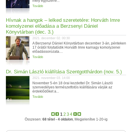
mely egyszerre...
Tovább
Hívnak a hangok – lelked szeretetére: Horváth Imre
komolyzenei előadása a Berzsenyi Dániel
Könyvtárban (dec. 3.)
2021. december 02. 00:30
A Berzsenyi Dániel Könyvtárban december 3-án, pénteken
17 órától folytatódik Horváth Imre karnagy komolyzenei
előadássorozata....
Tovább
Dr. Simán László kiállítása Szentgotthárdon (nov. 5.)
2021. november 03. 14:00
November 5-én 18 órai kezdettel Dr. Simán László
szenvedélyes természetfotós kiállítására várják az
érdeklődőket a...
Tovább
1
2
3
4
Összesen:
68 tétel - 4 oldalon
, Megjelenítve 1-20-ig