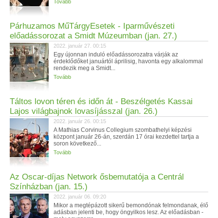
Tovább
Párhuzamos MűTárgyEsetek - Iparművészeti
előadássorozat a Smidt Múzeumban (jan. 27.)
2022. január 27. 00:15
Egy újonnan induló előadássorozatra várják az
érdeklődőket januártól áprilisig, havonta egy alkalommal
rendezik meg a Smidt...
Tovább
Táltos lovon téren és időn át - Beszélgetés Kassai
Lajos világbajnok lovasíjásszal (jan. 26.)
2022. január 26. 00:15
A Mathias Corvinus Collegium szombathelyi képzési
központ január 26-án, szerdán 17 órai kezdettel tartja a
soron következő...
Tovább
Az Oscar-díjas Network ősbemutatója a Centrál
Színházban (jan. 15.)
2022. január 06. 09:20
Mikor a megtépázott sikerű bemondónak felmondanak, élő
adásban jelenti be, hogy öngyilkos lesz. Az előadásban -