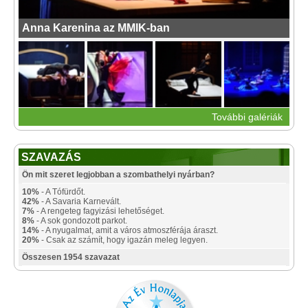
Anna Karenina az MMIK-ban
További galériák
SZAVAZÁS
Ön mit szeret legjobban a szombathelyi nyárban?
10%
- A Tófürdőt.
42%
- A Savaria Karnevált.
7%
- A rengeteg fagyizási lehetőséget.
8%
- A sok gondozott parkot.
14%
- A nyugalmat, amit a város atmoszférája áraszt.
20%
- Csak az számít, hogy igazán meleg legyen.
Összesen 1954 szavazat