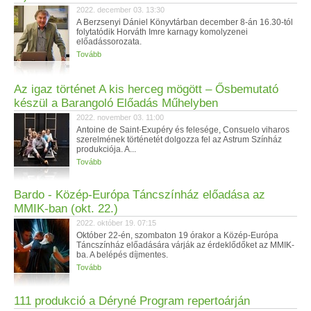
2022. december 03. 13:30
A Berzsenyi Dániel Könyvtárban december 8-án 16.30-tól
folytatódik Horváth Imre karnagy komolyzenei
előadássorozata.
Tovább
Az igaz történet A kis herceg mögött – Ősbemutató
készül a Barangoló Előadás Műhelyben
2022. november 03. 11:00
Antoine de Saint-Exupéry és felesége, Consuelo viharos
szerelmének történetét dolgozza fel az Astrum Színház
produkciója. A...
Tovább
Bardo - Közép-Európa Táncszínház előadása az
MMIK-ban (okt. 22.)
2022. október 19. 07:15
Október 22-én, szombaton 19 órakor a Közép-Európa
Táncszínház előadására várják az érdeklődőket az MMIK-
ba. A belépés díjmentes.
Tovább
111 produkció a Déryné Program repertoárján