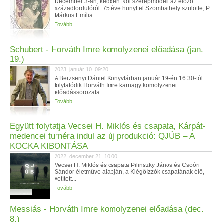
December 3-án, kedden Női szerepmodell az előző
századfordulóról: 75 éve hunyt el Szombathely szülötte, P.
Márkus Emília...
Tovább
Schubert - Horváth Imre komolyzenei előadása (jan.
19.)
2023. január 10. 09:20
A Berzsenyi Dániel Könyvtárban január 19-én 16.30-tól
folytatódik Horváth Imre karnagy komolyzenei
előadássorozata.
Tovább
Együtt folytatja Vecsei H. Miklós és csapata, Kárpát-
medencei turnéra indul az új produkció: QJÚB – A
KOCKA KIBONTÁSA
2022. december 21. 10:00
Vecsei H. Miklós és csapata Pilinszky János és Csoóri
Sándor életműve alapján, a KiégőIzzók csapatának élő,
vetített...
Tovább
Messiás - Horváth Imre komolyzenei előadása (dec.
8.)