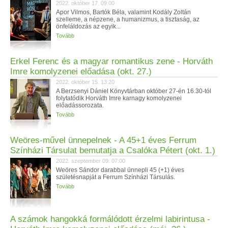
2022. október 17. 09:00
Apor Vilmos, Bartók Béla, valamint Kodály Zoltán
szelleme, a népzene, a humanizmus, a tisztaság, az
önfeláldozás az egyik...
Tovább
Erkel Ferenc és a magyar romantikus zene - Horváth
Imre komolyzenei előadása (okt. 27.)
2022. október 15. 13:20
A Berzsenyi Dániel Könyvtárban október 27-én 16.30-tól
folytatódik Horváth Imre karnagy komolyzenei
előadássorozata.
Tovább
Weöres-művel ünnepelnek - A 45+1 éves Ferrum
Színházi Társulat bemutatja a Csalóka Pétert (okt. 1.)
2022. szeptember 09. 07:00
Weöres Sándor darabbal ünnepli 45 (+1) éves
születésnapját a Ferrum Színházi Társulás.
Tovább
A számok hangokká formálódott érzelmi labirintusa -