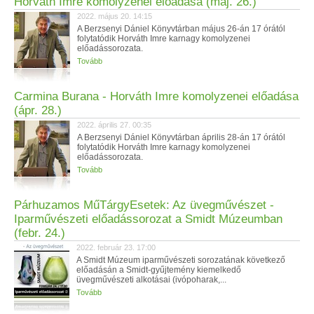
Horváth Imre komolyzenei előadása (máj. 26.)
2022. május 20. 14:15
A Berzsenyi Dániel Könyvtárban május 26-án 17 órától
folytatódik Horváth Imre karnagy komolyzenei
előadássorozata.
Tovább
Carmina Burana - Horváth Imre komolyzenei előadása
(ápr. 28.)
2022. április 27. 00:35
A Berzsenyi Dániel Könyvtárban április 28-án 17 órától
folytatódik Horváth Imre karnagy komolyzenei
előadássorozata.
Tovább
Párhuzamos MűTárgyEsetek: Az üvegművészet -
Iparművészeti előadássorozat a Smidt Múzeumban
(febr. 24.)
2022. február 23. 17:00
A Smidt Múzeum iparművészeti sorozatának következő
előadásán a Smidt-gyűjtemény kiemelkedő
üvegművészeti alkotásai (ivópoharak,...
Tovább