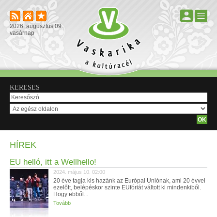
2026. augusztus 09.
vasárnap
KERESÉS
HÍREK
EU helló, itt a Wellhello!
2024. május 10. 02:00
20 éve tagja kis hazánk az Európai Uniónak, ami 20 évvel
ezelőtt, belépéskor szinte EUfóriát váltott ki mindenkiből.
Hogy ebből...
Tovább