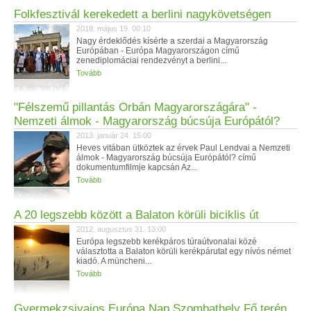
Folkfesztivál kerekedett a berlini nagykövetségen
2018. május 19. 00:10
Nagy érdeklődés kísérte a szerdai a Magyarország
Európában - Európa Magyarországon című
zenediplomáciai rendezvényt a berlini...
Tovább
"Félszemű pillantás Orbán Magyarországára" -
Nemzeti álmok - Magyarország búcsúja Európától?
2013. január 24. 15:00
Heves vitában ütköztek az érvek Paul Lendvai a Nemzeti
álmok - Magyarország búcsúja Európától? című
dokumentumfilmje kapcsán Az...
Tovább
A 20 legszebb között a Balaton körüli biciklis út
2012. augusztus 31. 13:00
Európa legszebb kerékpáros túraútvonalai közé
választotta a Balaton körüli kerékpárutat egy nívós német
kiadó. A müncheni...
Tovább
Gyermekzsivajos Európa Nap Szombathely Fő terén