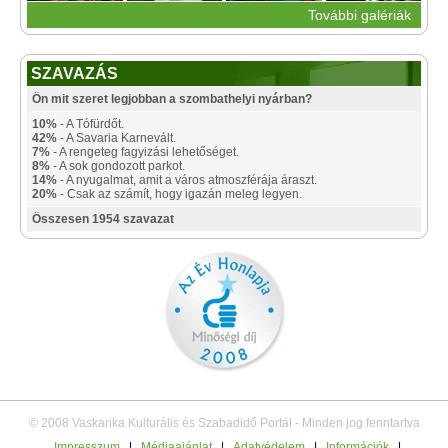
További galériák
SZAVAZÁS
Ön mit szeret legjobban a szombathelyi nyárban?
10%
- A Tófürdőt.
42%
- A Savaria Karnevált.
7%
- A rengeteg fagyizási lehetőséget.
8%
- A sok gondozott parkot.
14%
- A nyugalmat, amit a város atmoszférája áraszt.
20%
- Csak az számít, hogy igazán meleg legyen.
Összesen 1954 szavazat
© 2008 Vaskarika Kulturális és Szabadidő Portál - Minden jog fenntartva
Impresszum
|
Médiaajánlat
|
Adatvédelem
|
Információk
|