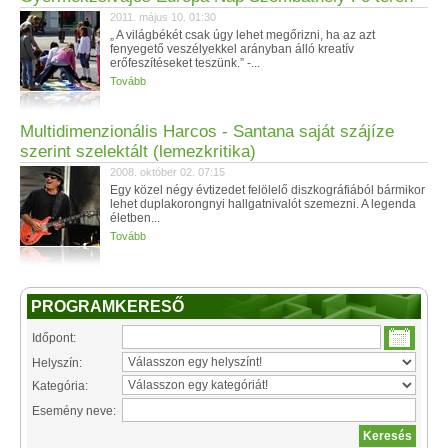
2011. május 10. 01:30
„ A világbékét csak úgy lehet megőrizni, ha az azt
fenyegető veszélyekkel arányban álló kreatív
erőfeszítéseket teszünk.” -...
Tovább
Multidimenzionális Harcos - Santana saját szájíze
szerint szelektált (lemezkritika)
2008. október 02. 07:15
Egy közel négy évtizedet felölelő diszkográfiából bármikor
lehet duplakorongnyi hallgatnivalót szemezni. A legenda
életben...
Tovább
PROGRAMKERESŐ
Időpont:
Helyszín:
Kategória:
Esemény neve: