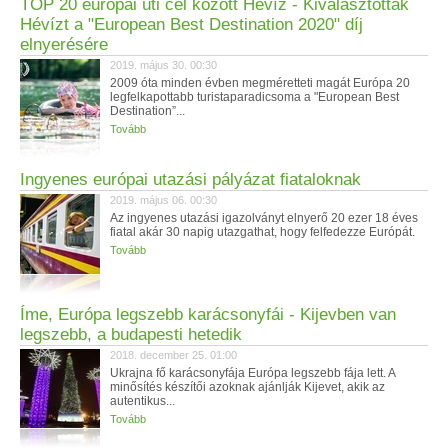
TOP 20 európai úti cél között Hévíz - Kiválasztották
Hévízt a "European Best Destination 2020" díj
elnyerésére
2019. május 30. 00:30
2009 óta minden évben megméretteti magát Európa 20
legfelkapottabb turistaparadicsoma a "European Best
Destination”...
Tovább
Ingyenes európai utazási pályázat fiataloknak
2019. május 06. 00:30
Az ingyenes utazási igazolványt elnyerő 20 ezer 18 éves
fiatal akár 30 napig utazgathat, hogy felfedezze Európát.
Tovább
Íme, Európa legszebb karácsonyfái - Kijevben van
legszebb, a budapesti hetedik
2018. december 25. 01:00
Ukrajna fő karácsonyfája Európa legszebb fája lett. A
minősítés készítői azoknak ajánlják Kijevet, akik az
autentikus...
Tovább