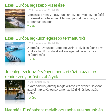
Ezek Európa legszebb vízesései
2021. december 31. 09:15
Nem is kell messze utaznunk ahhoz, hogy lélegzetelállító
vízeséseket láthassunk. A legnagyobbat Svájcban, a
legbámulatosabbat...
Tovább
Ezek Európa legkülönlegesebb termálfürdői
2021. december 29. 09:20
A termálturizmus legszebb helyszínei között találunk olyat,
amit a világ 8. csodájaként emlegetnek, olyat, ami a
Világörökség...
Tovább
Jelenleg ezek az érvényes nemzetközi utazási és
rendezvénytartási szabályok
2021. január 15. 00:10
A koronavírus-járvány megfékezése érdekében sokszor
napról napra változnak a nemzetközi ki- és beutazási,
illetve...
Tovább
Nyaralás Európában: melyik országba utazhatunk és