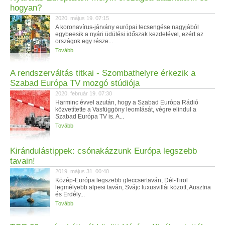
hogyan?
2020. május 19. 07:15
A koronavírus-járvány európai lecsengése nagyjából
egybeesik a nyári üdülési időszak kezdetével, ezért az
országok egy része...
Tovább
A rendszerváltás titkai - Szombathelyre érkezik a
Szabad Európa TV mozgó stúdiója
2020. február 19. 07:30
Harminc évvel azután, hogy a Szabad Európa Rádió
közvetítette a Vasfüggöny leomlását, végre elindul a
Szabad Európa TV is. A...
Tovább
Kirándulástippek: csónakázzunk Európa legszebb
tavain!
2019. május 31. 00:40
Közép-Európa legszebb gleccsertaván, Dél-Tirol
legmélyebb alpesi taván, Svájc luxusvillái között, Ausztria
és Erdély...
Tovább