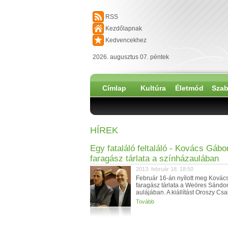
RSS
Kezdőlapnak
Kedvencekhez
2026. augusztus 07. péntek
Címlap
Kultúra
Életmód
Szab
HÍREK
Egy fataláló feltaláló - Kovács Gábo
faragász tárlata a színházaulában
2013. február 18. 18:50
Február 16-án nyílott meg Kovác
faragász tárlata a Weöres Sándo
aulájában. A kiállítást Oroszy Csa
Tovább