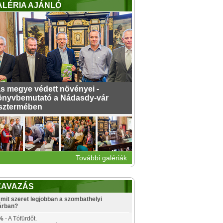
ALÉRIA AJÁNLÓ
s megye védett növényei -
nyvbemutató a Nádasdy-vár
sztermében
További galériák
ZAVAZÁS
mit szeret legjobban a szombathelyi
árban?
%
- A Tófürdőt.