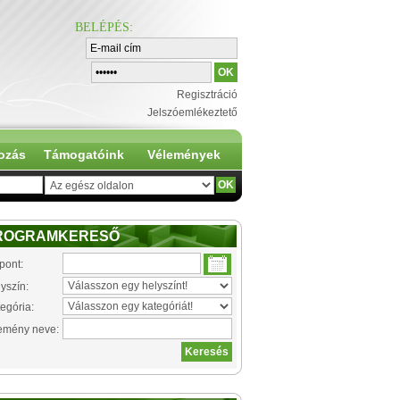
BELÉPÉS
:
Regisztráció
Jelszóemlékeztető
ozás
Támogatóink
Vélemények
ROGRAMKERESŐ
pont:
yszín:
egória:
emény neve: