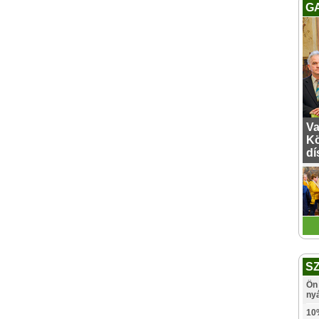
G
Va
Kö
dí
S
Ön 
ny
10