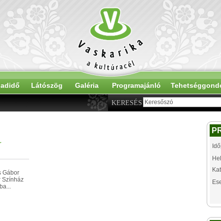
adidő
Látószög
Galéria
Programajánló
Tehetséggond
KERESÉS
P
r
Idő
Hel
Kat
s Gábor
r Színház
Es
ba...