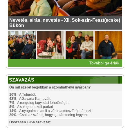
Nevetés, sírás, nevetés - XII. Sok-szín-Feszt(ecske)
Bükön
További galériák
SZAVAZÁS
Ön mit szeret legjobban a szombathelyi nyárban?
10%
- A Tófürdőt.
42%
- A Savaria Karnevált.
7%
- A rengeteg fagyizási lehetőséget.
8%
- A sok gondozott parkot.
14%
- A nyugalmat, amit a város atmoszférája áraszt.
20%
- Csak az számít, hogy igazán meleg legyen.
Összesen 1954 szavazat