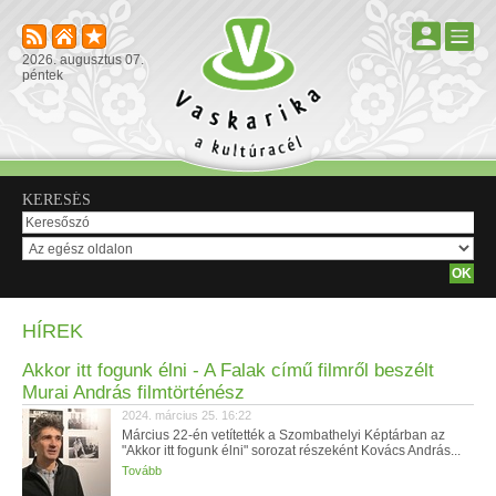
2026. augusztus 07.
péntek
KERESÉS
HÍREK
Akkor itt fogunk élni - A Falak című filmről beszélt
Murai András filmtörténész
2024. március 25. 16:22
Március 22-én vetítették a Szombathelyi Képtárban az
"Akkor itt fogunk élni" sorozat részeként Kovács András...
Tovább