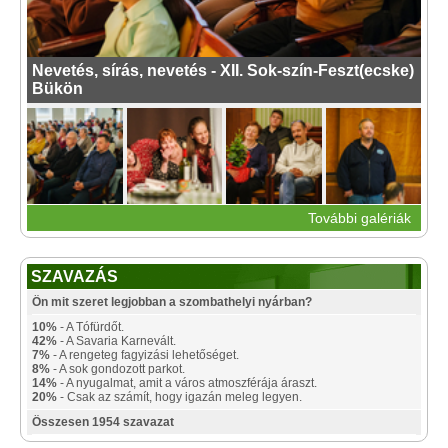
Nevetés, sírás, nevetés - XII. Sok-szín-Feszt(ecske)
Bükön
További galériák
SZAVAZÁS
Ön mit szeret legjobban a szombathelyi nyárban?
10%
- A Tófürdőt.
42%
- A Savaria Karnevált.
7%
- A rengeteg fagyizási lehetőséget.
8%
- A sok gondozott parkot.
14%
- A nyugalmat, amit a város atmoszférája áraszt.
20%
- Csak az számít, hogy igazán meleg legyen.
Összesen 1954 szavazat