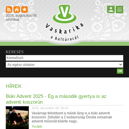
2026. augusztus 08.
szombat
KERESÉS
HÍREK
Büki Advent 2025 - Ég a második gyertya is az
adventi koszorún
2025. december 08. 00:45
Vasárnap fellobbant a másik láng is a büki adventi
koszorún. Délután a Csodaország Óvoda ovisainak
adventi műsorát kísérte nagy...
Tovább