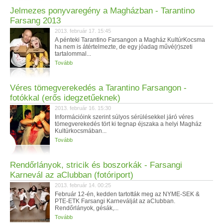
Jelmezes ponyvaregény a Magházban - Tarantino
Farsang 2013
2013. február 17. 15:45
A pénteki Tarantino Farsangon a Magház KultúrKocsma
ha nem is átértelmezte, de egy jóadag művé(r)szeti
tartalommal...
Tovább
Véres tömegverekedés a Tarantino Farsangon -
fotókkal (erős idegzetűeknek)
2013. február 16. 15:30
Információink szerint súlyos sérülésekkel járó véres
tömegverekedés tört ki tegnap éjszaka a helyi Magház
Kultúrkocsmában...
Tovább
Rendőrlányok, stricik és boszorkák - Farsangi
Karnevál az aClubban (fotóriport)
2013. február 14. 00:25
Február 12-én, kedden tartották meg az NYME-SEK &
PTE-ETK Farsangi Karneválját az aClubban.
Rendőrlányok, gésák,...
Tovább