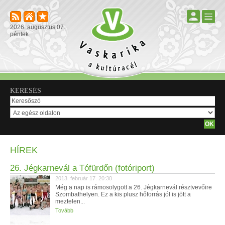
2026. augusztus 07.
péntek
KERESÉS
HÍREK
26. Jégkarnevál a Tófürdőn (fotóriport)
2013. február 17. 20:30
Még a nap is rámosolygott a 26. Jégkarnevál résztvevőire
Szombathelyen. Ez a kis plusz hőforrás jól is jött a
meztelen...
Tovább