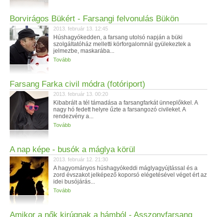
Borvirágos Bükért - Farsangi felvonulás Bükön
2013. február 13. 12:45
Húshagyókedden, a farsang utolsó napján a büki
szolgáltatóház melletti körforgalomnál gyülekeztek a
jelmezbe, maskarába...
Tovább
Farsang Farka civil módra (fotóriport)
2013. február 13. 00:20
Kibabrált a tél támadása a farsangfarkát ünneplőkkel. A
nagy hó fedett helyre űzte a farsangozó civileket. A
rendezvény a...
Tovább
A nap képe - busók a máglya körül
2013. február 12. 21:30
A hagyományos húshagyókeddi máglyagyújtással és a
zord évszakot jelképező koporsó elégetésével véget ért az
idei busójárás...
Tovább
Amikor a nők kirúgnak a hámból - Asszonyfarsang