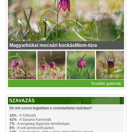
Magyarbüksi mocsári kockásliliom-túra
További galériák
SZAVAZÁS
Ön mit szeret legjobban a szombathelyi nyárban?
10%
- A Tófürdőt.
42%
- A Savaria Karnevált.
7%
- A rengeteg fagyizási lehetőséget.
8%
- A sok gondozott parkot.