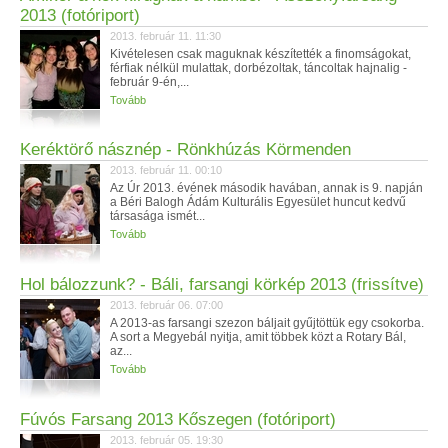
2013 (fotóriport)
2013. február 11. 11:30
Kivételesen csak maguknak készítették a finomságokat,
férfiak nélkül mulattak, dorbézoltak, táncoltak hajnalig -
február 9-én,...
Tovább
Keréktörő násznép - Rönkhúzás Körmenden
2013. február 11. 00:10
Az Úr 2013. évének második havában, annak is 9. napján
a Béri Balogh Ádám Kulturális Egyesület huncut kedvű
társasága ismét...
Tovább
Hol bálozzunk? - Báli, farsangi körkép 2013 (frissítve)
2013. február 06. 07:00
A 2013-as farsangi szezon báljait gyűjtöttük egy csokorba.
A sort a Megyebál nyitja, amit többek közt a Rotary Bál,
az...
Tovább
Fúvós Farsang 2013 Kőszegen (fotóriport)
2013. február 05. 19:30