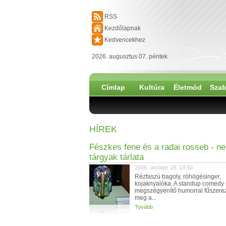
RSS
Kezdőlapnak
Kedvencekhez
2026. augusztus 07. péntek
Címlap
Kultúra
Életmód
Szab
HÍREK
Fészkes fene és a radai rosseb - n
tárgyak tárlata
2008. október 18. 13:50
Rézfaszú bagoly, röhögésinger,
kojaknyalóka. A standup comedy 
megszégyenítő humorral fűszerez
meg a...
Tovább