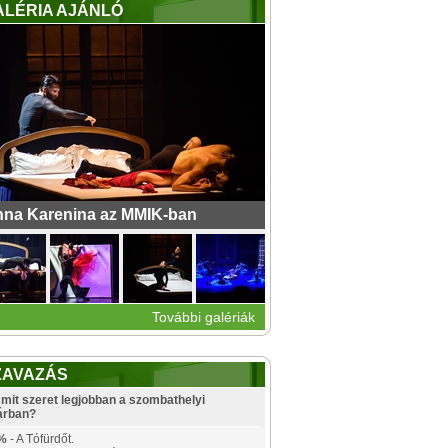
ALÉRIA AJÁNLÓ
na Karenina az MMIK-ban
További galériák
ZAVAZÁS
mit szeret legjobban a szombathelyi
árban?
%
- A Tófürdőt.