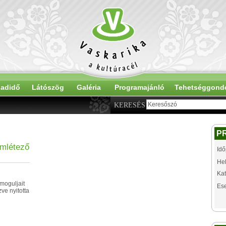
adidő
Látószög
Galéria
Programajánló
Tehetséggond
KERESÉS
P
emlétező
Idő
Hel
Kat
moguljait
Es
ve nyitotta