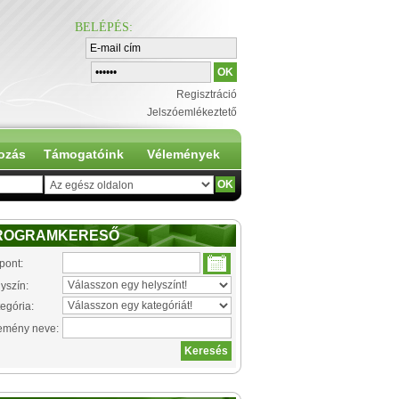
BELÉPÉS
:
Regisztráció
Jelszóemlékeztető
ozás
Támogatóink
Vélemények
ROGRAMKERESŐ
pont:
yszín:
egória:
emény neve: