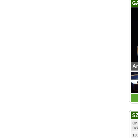
G
An
S
Ön 
ny
10