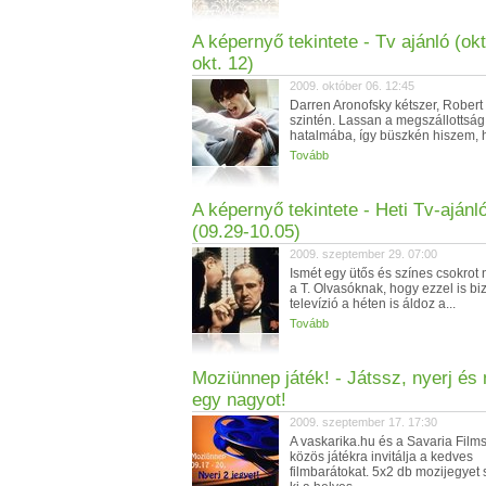
A képernyő tekintete - Tv ajánló (okt
okt. 12)
2009. október 06. 12:45
Darren Aronofsky kétszer, Robert
szintén. Lassan a megszállottság 
hatalmába, így büszkén hiszem, ho
Tovább
A képernyő tekintete - Heti Tv-ajánl
(09.29-10.05)
2009. szeptember 29. 07:00
Ismét egy ütős és színes csokrot 
a T. Olvasóknak, hogy ezzel is bi
televízió a héten is áldoz a...
Tovább
Moziünnep játék! - Játssz, nyerj és
egy nagyot!
2009. szeptember 17. 17:30
A vaskarika.hu és a Savaria Film
közös játékra invitálja a kedves
filmbarátokat. 5x2 db mozijegyet