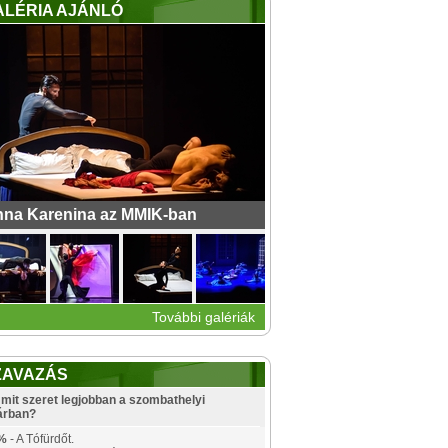
ALÉRIA AJÁNLÓ
na Karenina az MMIK-ban
További galériák
ZAVAZÁS
mit szeret legjobban a szombathelyi
árban?
%
- A Tófürdőt.