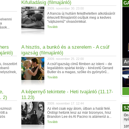
Kifulladásig (filmajánló)
G
2009. november 30. 23:00
A francia új hullám felejthetetlen alkotásáról
érkezett filmajánlót osztjuk meg a kedves
 elvenni
"vájtszemű" olvasóinkkal.
 a
Tovább
ások...
thers
A hisztis, a bunkó és a szerelem - A csúf
jánló)
igazság (filmajánló)
2009. november 25. 22:00
An
, összetört
A csúf igazság című filmben az isteni – de
obbanó
legalábbis spártai király – kinézetű Gerard
helyszínek,
Butler és a magas, szőke és gyönyörű...
Tovább
e,
A képernyő tekintete - Heti tvajánló (11.17-
. 2)
11.23)
2009. november 17. 12:44
S
észmozi
Az élet csak egy álom, útban a halál felé.
ött a
Ördögi hetünk lesz az már bizonyos, hisz
Ön 
zös
Brandon Lee és Al Pacino is alámerül a...
ny
Tovább
10