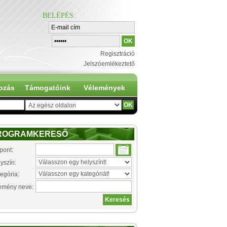
BELÉPÉS
:
Regisztráció
Jelszóemlékeztető
ozás
Támogatóink
Vélemények
ROGRAMKERESŐ
pont:
yszín:
egória:
emény neve: