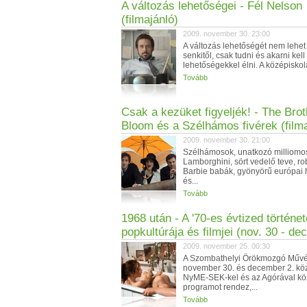
A változás lehetőségei - Fél Nelson
(filmajánló)
2009. november 30. 23:00
A változás lehetőségét nem lehet
senkitől, csak tudni és akarni kell
lehetőségekkel élni. A középiskol
Tovább
Csak a kezüket figyeljék! - The Bro
Bloom és a Szélhámos fivérek (filma
2009. november 30. 21:00
Szélhámosok, unatkozó milliomos
Lamborghini, sört vedelő teve, r
Barbie babák, gyönyörű európai 
és...
Tovább
1968 után - A '70-es évtized történet
popkultúrája és filmjei (nov. 30 - dec
2009. november 25. 00:30
A Szombathelyi Örökmozgó Műv
november 30. és december 2. köz
NyME-SEK-kel és az Agórával kö
programot rendez,...
Tovább