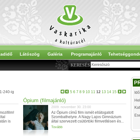
adidő
Látószög
Galéria
Programajánló
Tehetséggond
KERESÉS
P
21-240-ig
5
6
7
8
9
10
11
12
13
14
15
Idő
Ópium (filmajánló)
Hel
2009. november 30. 23:00
Kat
ozifilm!
Az Ópium című film ismét ellátogatott
Es
tal
Szombathelyre. A Nagy Lajos Gimnázium
atán is
által szervezett csütörtöki filmvetítésen és...
Tovább