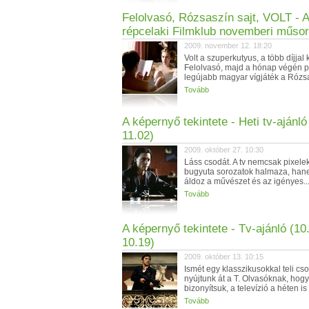
Felolvasó, Rózsaszín sajt, VOLT - A
répcelaki Filmklub novemberi műso
2009. november 12. 18:20
Volt a szuperkutyus, a több díjjal k
Felolvasó, majd a hónap végén p
legújabb magyar vígjáték a Rózsas
Tovább
A képernyő tekintete - Heti tv-ajánló
11.02)
2009. október 27. 10:30
Láss csodát. A tv nemcsak pixele
bugyuta sorozatok halmaza, han
áldoz a művészet és az igényes..
Tovább
A képernyő tekintete - Tv-ajánló (10
10.19)
2009. október 13. 10:15
Ismét egy klasszikusokkal teli cso
nyújtunk át a T. Olvasóknak, hogy
bizonyítsuk, a televízió a héten is 
Tovább