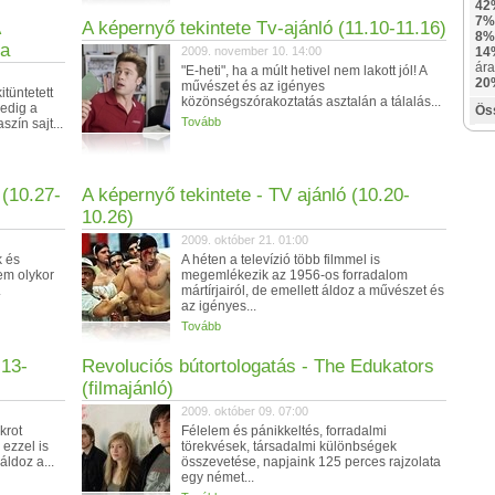
42
7%
A képernyő tekintete Tv-ajánló (11.10-11.16)
8%
ra
2009. november 10. 14:00
14
ára
"E-heti", ha a múlt hetivel nem lakott jól! A
20
művészet és az igényes
itüntetett
közönségszórakoztatás asztalán a tálalás...
edig a
Ös
Tovább
zín sajt...
 (10.27-
A képernyő tekintete - TV ajánló (10.20-
10.26)
2009. október 21. 01:00
k és
A héten a televízió több filmmel is
em olykor
megemlékezik az 1956-os forradalom
.
mártírjairól, de emellett áldoz a művészet és
az igényes...
Tovább
.13-
Revoluciós bútortologatás - The Edukators
(filmajánló)
2009. október 09. 07:00
krot
Félelem és pánikkeltés, forradalmi
 ezzel is
törekvések, társadalmi különbségek
áldoz a...
összevetése, napjaink 125 perces rajzolata
egy német...