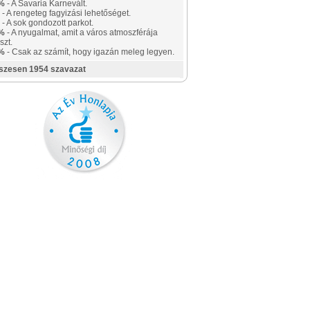
%
- A Savaria Karnevált.
- A rengeteg fagyizási lehetőséget.
- A sok gondozott parkot.
%
- A nyugalmat, amit a város atmoszférája
szt.
%
- Csak az számít, hogy igazán meleg legyen.
szesen 1954 szavazat