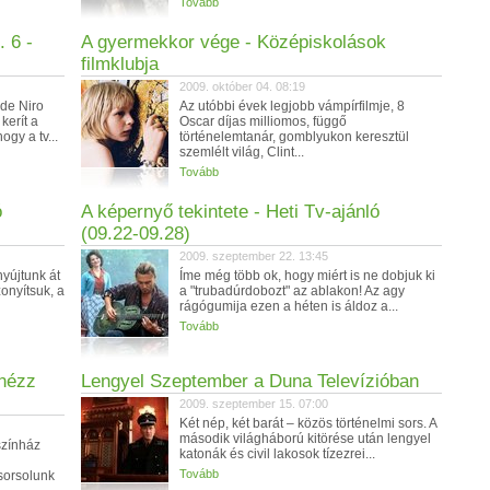
Tovább
. 6 -
A gyermekkor vége - Középiskolások
filmklubja
2009. október 04. 08:19
 de Niro
Az utóbbi évek legjobb vámpírfilmje, 8
kerít a
Oscar díjas milliomos, függő
gy a tv...
történelemtanár, gomblyukon keresztül
szemlélt világ, Clint...
Tovább
ó
A képernyő tekintete - Heti Tv-ajánló
(09.22-09.28)
2009. szeptember 22. 13:45
nyújtunk át
Íme még több ok, hogy miért is ne dobjuk ki
zonyítsuk, a
a "trubadúrdobozt" az ablakon! Az agy
rágógumija ezen a héten is áldoz a...
Tovább
 nézz
Lengyel Szeptember a Duna Televízióban
2009. szeptember 15. 07:00
Két nép, két barát – közös történelmi sors. A
második világháború kitörése után lengyel
színház
katonák és civil lakosok tízezrei...
Tovább
 sorsolunk