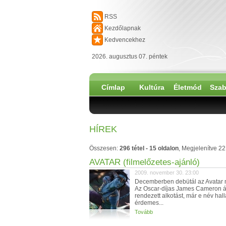
RSS
Kezdőlapnak
Kedvencekhez
2026. augusztus 07. péntek
Címlap
Kultúra
Életmód
Szab
HÍREK
Összesen:
296 tétel - 15 oldalon
, Megjelenítve 2
AVATAR (filmelőzetes-ajánló)
2009. november 30. 23:00
Decemberben debütál az Avatar m
Az Oscar-díjas James Cameron ál
rendezett alkotást, már e név hall
érdemes...
Tovább